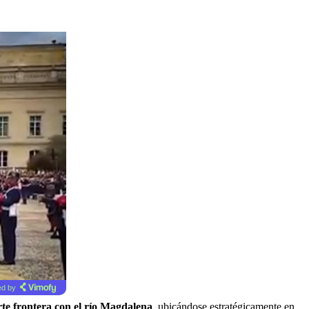
d by
te frontera con el río Magdalena
, ubicándose estratégicamente en