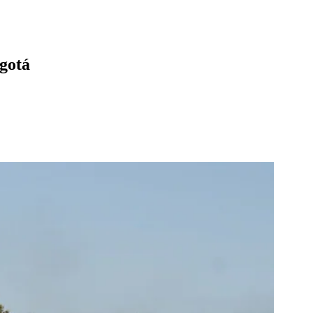
ogotá