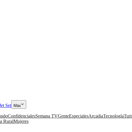
Jet Set
Más
ndo
Confidenciales
Semana TV
Gente
Especiales
Arcadia
Tecnología
Tur
a Rural
Mujeres