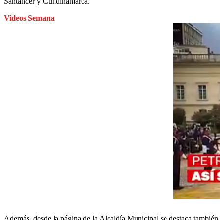
Santander y Cundinamarca.
Videos Semana
Además, desde la página de la Alcaldía Municipal se destaca tambié