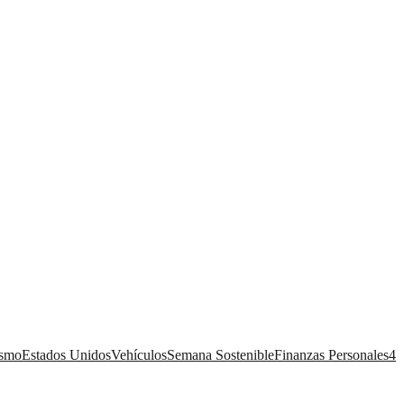
ismo
Estados Unidos
Vehículos
Semana Sostenible
Finanzas Personales
4