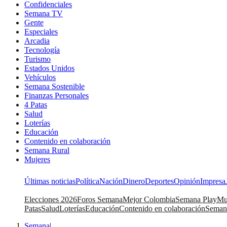
Confidenciales
Semana TV
Gente
Especiales
Arcadia
Tecnología
Turismo
Estados Unidos
Vehículos
Semana Sostenible
Finanzas Personales
4 Patas
Salud
Loterías
Educación
Contenido en colaboración
Semana Rural
Mujeres
Últimas noticias
Política
Nación
Dinero
Deportes
Opinión
Impresa
Elecciones 2026
Foros Semana
Mejor Colombia
Semana Play
Mu
Patas
Salud
Loterías
Educación
Contenido en colaboración
Seman
Semana
|