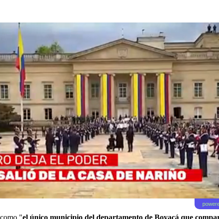
powere
n como "
el único municipio del departamento de Boyacá que compar