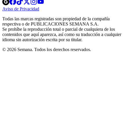
Opens
Opens
Opens
Opens
Opens
in
in
in
in
in
Aviso de Privacidad
Opens
new
new
new
new
new
in
window
window
window
window
window
Todas las marcas registradas son propiedad de la compañía
new
respectiva o de PUBLICACIONES SEMANA S.A.
window
Se prohíbe la reproducción total o parcial de cualquiera de los
contenidos que aquí aparezca, así como su traducción a cualquier
idioma sin autorización escrita por su titular.
© 2026 Semana. Todos los derechos reservados.