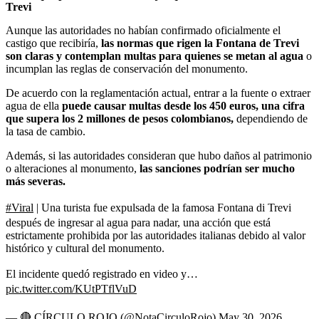
Trevi
Aunque las autoridades no habían confirmado oficialmente el
castigo que recibiría,
las normas que rigen la Fontana de Trevi
son claras y contemplan multas para quienes se metan al agua
o
incumplan las reglas de conservación del monumento.
De acuerdo con la reglamentación actual, entrar a la fuente o extraer
agua de ella
puede causar multas desde los 450 euros, una cifra
que supera los 2 millones de pesos colombianos,
dependiendo de
la tasa de cambio.
Además, si las autoridades consideran que hubo daños al patrimonio
o alteraciones al monumento,
las sanciones podrían ser mucho
más severas.
#Viral
| Una turista fue expulsada de la famosa Fontana di Trevi
después de ingresar al agua para nadar, una acción que está
estrictamente prohibida por las autoridades italianas debido al valor
histórico y cultural del monumento.
El incidente quedó registrado en video y…
pic.twitter.com/KUtPTflVuD
— 🔴 CÍRCULO ROJO (@NotaCirculoRojo)
May 30, 2026