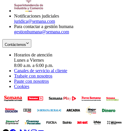
window
new
window
Notificaciones judiciales
juridica@semana.com
Para contactar a gestión humana
gestionhumana@semana.com
Contáctenos
Horarios de atención
Lunes a Viernes
8:00 a.m. a 6:00 p.m.
Canales de servicio al cliente
Trabaje con nosotros
Paute con nosotros
Cookies