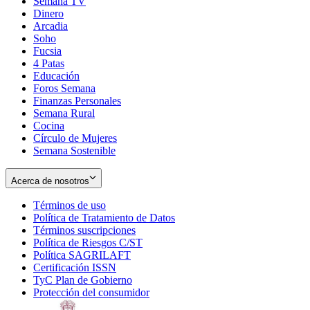
Semana TV
Dinero
Arcadia
Soho
Opens
Fucsia
in
Opens
4 Patas
new
in
Educación
window
new
Foros Semana
window
Finanzas Personales
Semana Rural
Cocina
Círculo de Mujeres
Semana Sostenible
Acerca de nosotros
Términos de uso
Opens
Política de Tratamiento de Datos
in
Opens
Términos suscripciones
new
Opens
in
Política de Riesgos C/ST
window
in
Opens
new
Política SAGRILAFT
Opens
new
in
window
Certificación ISSN
Opens
in
window
new
TyC Plan de Gobierno
in
new
Opens
window
Protección del consumidor
new
window
in
Opens
window
new
in