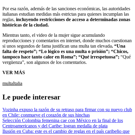
Por esa razón, además de las sanciones económicas, las autoridades
italianas estudian medidas más estrictas para quienes incumplan las
reglas,
incluyendo restricciones de acceso a determinadas zonas
históricas de la ciudad.
Mientras tanto, el video de la mujer sigue acumulando
reproducciones y comentarios en internet, donde muchos cuestionan
si unos segundos de fama justifican una multa tan elevada
. “Una
falta de respeto”; “Lo lógico es una multa o prisión”; “Chicos,
tampoco hace tanto calor en Roma”; “Qué irrespetuosa”;
“Qué
vergüenza”, son algunos de los comentarios.
VER MÁS
multa
Italia
Le puede interesar
Vozinha expuso la razón de su retraso para firmar con su nuevo club
en Chile: conmueve el corazón de sus hinchas
Selección Colombia femenina cae con México en la final de los
Centroamericanos y del Caribe: logran medalla de plata
Ilusión en Cuba: este es el cambio de reglas en el país caribeño que