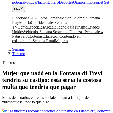
noticias
Política
Nación
Dinero
Deportes
Opinión
Impresa
Jet Set
Más
Elecciones 2026
Foros Semana
Mejor Colombia
Semana
Play
Mundo
Confidenciales
Semana
TV
Gente
Especiales
Arcadia
Tecnología
Turismo
Estados
Unidos
Vehículos
Semana Sostenible
Finanzas Personales
4
Patas
Salud
Loterías
Educación
Contenido en
colaboración
Semana Rural
Mujeres
Semana
|
Turismo
Turismo
Mujer que nadó en la Fontana di Trevi
tendría su castigo: esta sería la costosa
multa que tendría que pagar
Miles de usuarios en redes sociales tildan a la mujer de
“irrespetuosa” por lo que hizo.
Siga nuestras recomendaciones de turismo en Discover y conozca