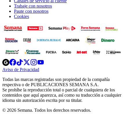
Canales de servicio al cliente
Trabaje con nosotros
Paute con nosotros
Cookies
Opens
Opens
Opens
Opens
Opens
in
in
in
in
in
Aviso de Privacidad
Opens
new
new
new
new
new
in
window
window
window
window
window
Todas las marcas registradas son propiedad de la compañía
new
respectiva o de PUBLICACIONES SEMANA S.A.
window
Se prohíbe la reproducción total o parcial de cualquiera de los
contenidos que aquí aparezca, así como su traducción a cualquier
idioma sin autorización escrita por su titular.
© 2026 Semana. Todos los derechos reservados.