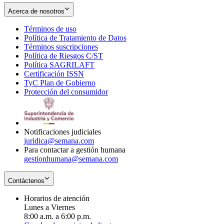
Acerca de nosotros
Términos de uso
Opens
Política de Tratamiento de Datos
in
Opens
Términos suscripciones
new
Opens
in
Política de Riesgos C/ST
window
in
Opens
new
Política SAGRILAFT
Opens
new
in
window
Certificación ISSN
Opens
in
window
new
TyC Plan de Gobierno
in
new
Opens
window
Protección del consumidor
new
window
in
Opens
window
new
in
window
new
window
Notificaciones judiciales
juridica@semana.com
Para contactar a gestión humana
gestionhumana@semana.com
Contáctenos
Horarios de atención
Lunes a Viernes
8:00 a.m. a 6:00 p.m.