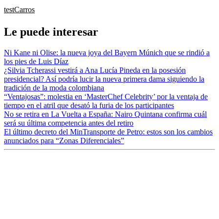
test
Carros
Le puede interesar
Ni Kane ni Olise: la nueva joya del Bayern Múnich que se rindió a
los pies de Luis Díaz
¿Silvia Tcherassi vestirá a Ana Lucía Pineda en la posesión
presidencial? Así podría lucir la nueva primera dama siguiendo la
tradición de la moda colombiana
“Ventajosas”: molestia en ‘MasterChef Celebrity’ por la ventaja de
tiempo en el atril que desató la furia de los participantes
No se retira en La Vuelta a España: Nairo Quintana confirma cuál
será su última competencia antes del retiro
El último decreto del MinTransporte de Petro: estos son los cambios
anunciados para “Zonas Diferenciales”