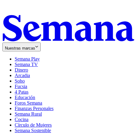
Nuestras marcas
Semana Play
Semana TV
Dinero
Arcadia
Soho
Opens
Fucsia
in
Opens
4 Patas
new
in
Educación
window
new
Foros Semana
window
Finanzas Personales
Semana Rural
Cocina
Círculo de Mujeres
Semana Sostenible