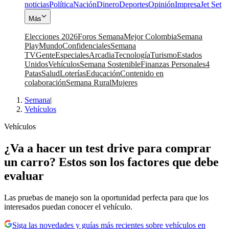
noticias
Política
Nación
Dinero
Deportes
Opinión
Impresa
Jet Set
Más
Elecciones 2026
Foros Semana
Mejor Colombia
Semana
Play
Mundo
Confidenciales
Semana
TV
Gente
Especiales
Arcadia
Tecnología
Turismo
Estados
Unidos
Vehículos
Semana Sostenible
Finanzas Personales
4
Patas
Salud
Loterías
Educación
Contenido en
colaboración
Semana Rural
Mujeres
Semana
|
Vehículos
Vehículos
¿Va a hacer un test drive para comprar
un carro? Estos son los factores que debe
evaluar
Las pruebas de manejo son la oportunidad perfecta para que los
interesados puedan conocer el vehículo.
Siga las novedades y guías más recientes sobre vehículos en