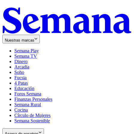
Nuestras marcas
Semana Play
Semana TV
Dinero
Arcadia
Soho
Opens
Fucsia
in
Opens
4 Patas
new
in
Educación
window
new
Foros Semana
window
Finanzas Personales
Semana Rural
Cocina
Círculo de Mujeres
Semana Sostenible
Acerca de nosotros