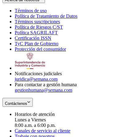
Términos de uso
Opens
Política de Tratamiento de Datos
in
Opens
Términos suscripciones
new
Opens
in
Política de Riesgos C/ST
window
in
Opens
new
Política SAGRILAFT
Opens
new
in
window
Certificación ISSN
Opens
in
window
new
TyC Plan de Gobierno
in
new
Opens
window
Protección del consumidor
new
window
in
Opens
window
new
in
window
new
window
Notificaciones judiciales
juridica@semana.com
Para contactar a gestión humana
gestionhumana@semana.com
Contáctenos
Horarios de atención
Lunes a Viernes
8:00 a.m. a 6:00 p.m.
Canales de servicio al cliente
Trabaje con nosotros