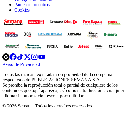
Paute con nosotros
Cookies
Opens
Opens
Opens
Opens
Opens
in
in
in
in
in
Aviso de Privacidad
Opens
new
new
new
new
new
in
window
window
window
window
window
Todas las marcas registradas son propiedad de la compañía
new
respectiva o de PUBLICACIONES SEMANA S.A.
window
Se prohíbe la reproducción total o parcial de cualquiera de los
contenidos que aquí aparezca, así como su traducción a cualquier
idioma sin autorización escrita por su titular.
© 2026 Semana. Todos los derechos reservados.