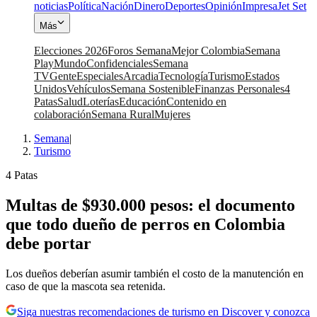
noticias
Política
Nación
Dinero
Deportes
Opinión
Impresa
Jet Set
Más
Elecciones 2026
Foros Semana
Mejor Colombia
Semana
Play
Mundo
Confidenciales
Semana
TV
Gente
Especiales
Arcadia
Tecnología
Turismo
Estados
Unidos
Vehículos
Semana Sostenible
Finanzas Personales
4
Patas
Salud
Loterías
Educación
Contenido en
colaboración
Semana Rural
Mujeres
Semana
|
Turismo
4 Patas
Multas de $930.000 pesos: el documento
que todo dueño de perros en Colombia
debe portar
Los dueños deberían asumir también el costo de la manutención en
caso de que la mascota sea retenida.
Siga nuestras recomendaciones de turismo en Discover y conozca