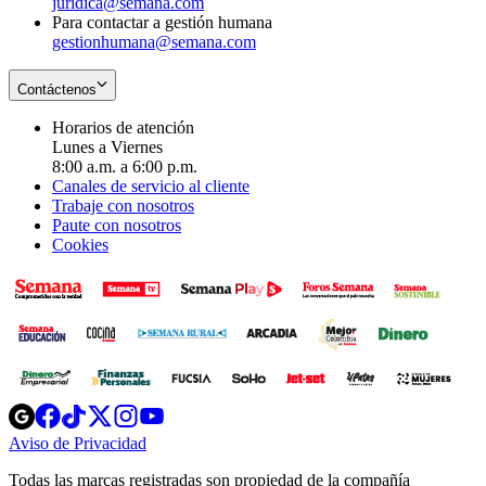
juridica@semana.com
Para contactar a gestión humana
gestionhumana@semana.com
Contáctenos
Horarios de atención
Lunes a Viernes
8:00 a.m. a 6:00 p.m.
Canales de servicio al cliente
Trabaje con nosotros
Paute con nosotros
Cookies
Opens
Opens
Opens
Opens
Opens
in
in
in
in
in
Aviso de Privacidad
Opens
new
new
new
new
new
in
window
window
window
window
window
Todas las marcas registradas son propiedad de la compañía
new