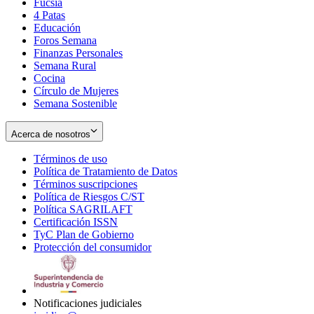
Fucsia
in
Opens
4 Patas
new
in
Educación
window
new
Foros Semana
window
Finanzas Personales
Semana Rural
Cocina
Círculo de Mujeres
Semana Sostenible
Acerca de nosotros
Términos de uso
Opens
Política de Tratamiento de Datos
in
Opens
Términos suscripciones
new
Opens
in
Política de Riesgos C/ST
window
in
Opens
new
Política SAGRILAFT
Opens
new
in
window
Certificación ISSN
Opens
in
window
new
TyC Plan de Gobierno
in
new
Opens
window
Protección del consumidor
new
window
in
Opens
window
new
in
window
new
window
Notificaciones judiciales