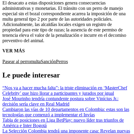
El desacato a estas disposiciones genera consecuencias
administrativas y monetarias. El tránsito con un perro de manejo
especial sin el bozal correspondiente acarrea la imposición de una
multa general tipo 2 por parte de las autoridades policiales.
Adicionalmente, las alcaldías locales exigen un registro de
propiedad para este tipo de razas; la ausencia de este permiso de
tenencia eleva el valor de la penalización e incurre en el decomiso
preventivo del animal.
VER MÁS
Pasear al perro
multa
Sanción
Perros
Le puede interesar
“Nos va a hacer mucha falta”: la triste eliminación en ‘MasterChef
Celebrity’ que hizo llorar a participantes y jurados por igual
José Mourinho tendría contundente postura sobre Vinícius Jr.:
decisión sería clave en Real Madrid
Cambiaron las vías de 10 departamentos en Colombia: estas son las
tecnologías que comenzó a implementar el Invías
Tabla de posiciones en Liga BetPlay: nuevo líder tras triunfos de
América e Inter Bogotá
La Selección Colombia tendrá una imponente casa: Revelan nuevas