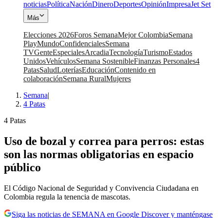
noticias
Política
Nación
Dinero
Deportes
Opinión
Impresa
Jet Set
Más
Elecciones 2026
Foros Semana
Mejor Colombia
Semana
Play
Mundo
Confidenciales
Semana
TV
Gente
Especiales
Arcadia
Tecnología
Turismo
Estados
Unidos
Vehículos
Semana Sostenible
Finanzas Personales
4
Patas
Salud
Loterías
Educación
Contenido en
colaboración
Semana Rural
Mujeres
Semana
|
4 Patas
4 Patas
Uso de bozal y correa para perros: estas
son las normas obligatorias en espacio
público
El Código Nacional de Seguridad y Convivencia Ciudadana en
Colombia regula la tenencia de mascotas.
Siga las noticias de SEMANA en Google Discover y manténgase