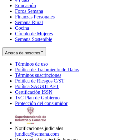
Educación
window
new
Foros Semana
window
Finanzas Personales
Semana Rural
Cocina
Círculo de Mujeres
Semana Sostenible
Acerca de nosotros
Términos de uso
Opens
Política de Tratamiento de Datos
in
Opens
Términos suscripciones
new
Opens
in
Política de Riesgos C/ST
window
in
Opens
new
Política SAGRILAFT
Opens
new
in
window
Certificación ISSN
Opens
in
window
new
TyC Plan de Gobierno
in
new
Opens
window
Protección del consumidor
new
window
in
Opens
window
new
in
window
new
window
Notificaciones judiciales
juridica@semana.com
Para contactar a gestión humana