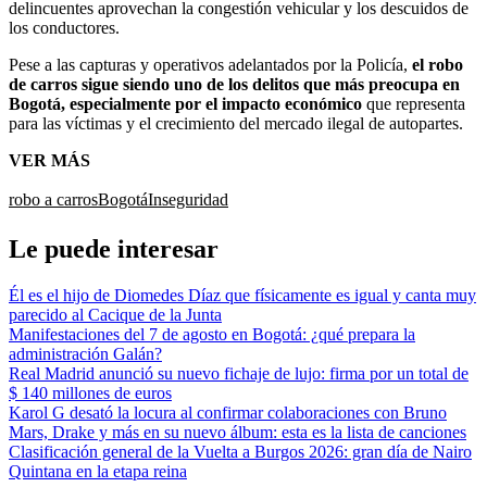
delincuentes aprovechan la congestión vehicular y los descuidos de
los conductores.
Pese a las capturas y operativos adelantados por la Policía,
el robo
de carros sigue siendo uno de los delitos que más preocupa en
Bogotá, especialmente por el impacto económico
que representa
para las víctimas y el crecimiento del mercado ilegal de autopartes.
VER MÁS
robo a carros
Bogotá
Inseguridad
Le puede interesar
Él es el hijo de Diomedes Díaz que físicamente es igual y canta muy
parecido al Cacique de la Junta
Manifestaciones del 7 de agosto en Bogotá: ¿qué prepara la
administración Galán?
Real Madrid anunció su nuevo fichaje de lujo: firma por un total de
$ 140 millones de euros
Karol G desató la locura al confirmar colaboraciones con Bruno
Mars, Drake y más en su nuevo álbum: esta es la lista de canciones
Clasificación general de la Vuelta a Burgos 2026: gran día de Nairo
Quintana en la etapa reina