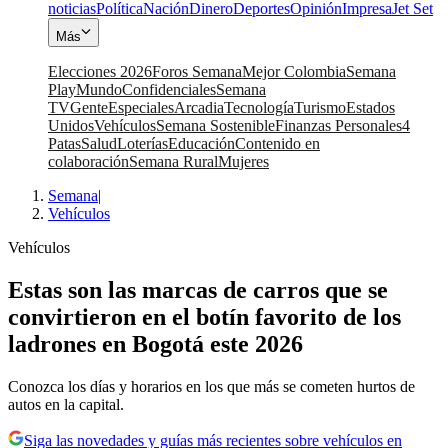
noticias
Política
Nación
Dinero
Deportes
Opinión
Impresa
Jet Set
Más
Elecciones 2026
Foros Semana
Mejor Colombia
Semana
Play
Mundo
Confidenciales
Semana
TV
Gente
Especiales
Arcadia
Tecnología
Turismo
Estados
Unidos
Vehículos
Semana Sostenible
Finanzas Personales
4
Patas
Salud
Loterías
Educación
Contenido en
colaboración
Semana Rural
Mujeres
Semana
|
Vehículos
Vehículos
Estas son las marcas de carros que se
convirtieron en el botín favorito de los
ladrones en Bogotá este 2026
Conozca los días y horarios en los que más se cometen hurtos de
autos en la capital.
Siga las novedades y guías más recientes sobre vehículos en