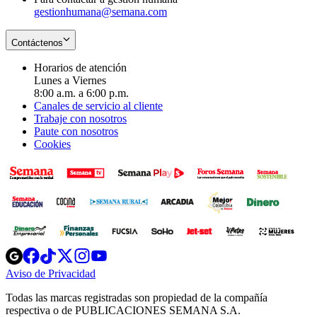
gestionhumana@semana.com
Contáctenos
Horarios de atención
Lunes a Viernes
8:00 a.m. a 6:00 p.m.
Canales de servicio al cliente
Trabaje con nosotros
Paute con nosotros
Cookies
Opens
Opens
Opens
Opens
Opens
in
in
in
in
in
Aviso de Privacidad
Opens
new
new
new
new
new
in
window
window
window
window
window
Todas las marcas registradas son propiedad de la compañía
new
respectiva o de PUBLICACIONES SEMANA S.A.
window