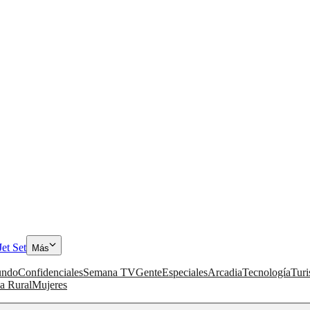
Jet Set
Más
ndo
Confidenciales
Semana TV
Gente
Especiales
Arcadia
Tecnología
Tur
a Rural
Mujeres