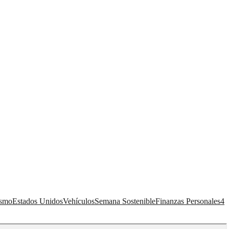
ismo
Estados Unidos
Vehículos
Semana Sostenible
Finanzas Personales
4