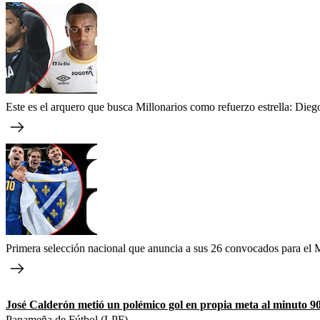
Este es el arquero que busca Millonarios como refuerzo estrella: Dieg
Primera selección nacional que anuncia a sus 26 convocados para el M
José Calderón metió un polémico gol en propia meta al minuto 9
Panameña de Fútbol (LPF).