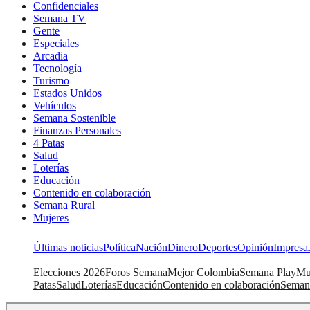
Confidenciales
Semana TV
Gente
Especiales
Arcadia
Tecnología
Turismo
Estados Unidos
Vehículos
Semana Sostenible
Finanzas Personales
4 Patas
Salud
Loterías
Educación
Contenido en colaboración
Semana Rural
Mujeres
Últimas noticias
Política
Nación
Dinero
Deportes
Opinión
Impresa
Elecciones 2026
Foros Semana
Mejor Colombia
Semana Play
Mu
Patas
Salud
Loterías
Educación
Contenido en colaboración
Seman