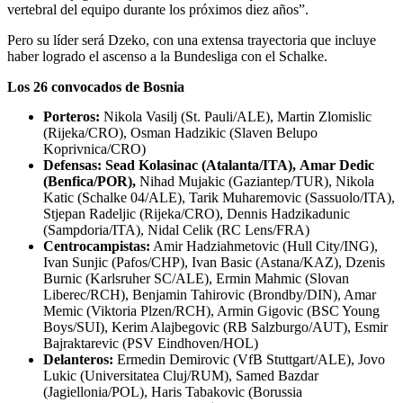
vertebral del equipo durante los próximos diez años”.
Pero su líder será Dzeko, con una extensa trayectoria que incluye
haber logrado el ascenso a la Bundesliga con el Schalke.
Los 26 convocados de Bosnia
Porteros:
Nikola Vasilj (St. Pauli/ALE), Martin Zlomislic
(Rijeka/CRO), Osman Hadzikic (Slaven Belupo
Koprivnica/CRO)
Defensas:
Sead Kolasinac (Atalanta/ITA),
Amar Dedic
(Benfica/POR),
Nihad Mujakic (Gaziantep/TUR), Nikola
Katic (Schalke 04/ALE), Tarik Muharemovic (Sassuolo/ITA),
Stjepan Radeljic (Rijeka/CRO), Dennis Hadzikadunic
(Sampdoria/ITA), Nidal Celik (RC Lens/FRA)
Centrocampistas:
Amir Hadziahmetovic (Hull City/ING),
Ivan Sunjic (Pafos/CHP), Ivan Basic (Astana/KAZ), Dzenis
Burnic (Karlsruher SC/ALE), Ermin Mahmic (Slovan
Liberec/RCH), Benjamin Tahirovic (Brondby/DIN), Amar
Memic (Viktoria Plzen/RCH), Armin Gigovic (BSC Young
Boys/SUI), Kerim Alajbegovic (RB Salzburgo/AUT), Esmir
Bajraktarevic (PSV Eindhoven/HOL)
Delanteros:
Ermedin Demirovic (VfB Stuttgart/ALE), Jovo
Lukic (Universitatea Cluj/RUM), Samed Bazdar
(Jagiellonia/POL), Haris Tabakovic (Borussia