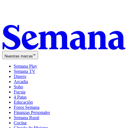
Nuestras marcas
Semana Play
Semana TV
Dinero
Arcadia
Soho
Opens
Fucsia
in
Opens
4 Patas
new
in
Educación
window
new
Foros Semana
window
Finanzas Personales
Semana Rural
Cocina
Círculo de Mujeres