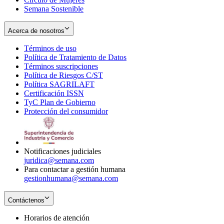
Semana Sostenible
Acerca de nosotros
Términos de uso
Opens
Política de Tratamiento de Datos
in
Opens
Términos suscripciones
new
Opens
in
Política de Riesgos C/ST
window
in
Opens
new
Política SAGRILAFT
Opens
new
in
window
Certificación ISSN
Opens
in
window
new
TyC Plan de Gobierno
in
new
Opens
window
Protección del consumidor
new
window
in
Opens
window
new
in
window
new
window
Notificaciones judiciales
juridica@semana.com
Para contactar a gestión humana
gestionhumana@semana.com
Contáctenos
Horarios de atención