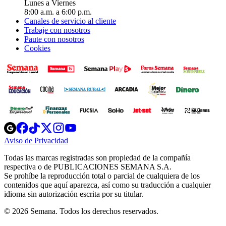
Lunes a Viernes
8:00 a.m. a 6:00 p.m.
Canales de servicio al cliente
Trabaje con nosotros
Paute con nosotros
Cookies
Opens
Opens
Opens
Opens
Opens
in
in
in
in
in
Aviso de Privacidad
Opens
new
new
new
new
new
in
window
window
window
window
window
Todas las marcas registradas son propiedad de la compañía
new
respectiva o de PUBLICACIONES SEMANA S.A.
window
Se prohíbe la reproducción total o parcial de cualquiera de los
contenidos que aquí aparezca, así como su traducción a cualquier
idioma sin autorización escrita por su titular.
© 2026 Semana. Todos los derechos reservados.