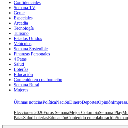
Confidenciales
Semana TV
Gente
Especiales
Arcadia
Tecnología
Turismo
Estados Unidos
Vehículos
Semana Sostenible
Finanzas Personales
4 Patas
Salud
Loterías
Educación
Contenido en colaboración
Semana Rural
Mujeres
Últimas noticias
Política
Nación
Dinero
Deportes
Opinión
Impresa
Elecciones 2026
Foros Semana
Mejor Colombia
Semana Play
Mu
Patas
Salud
Loterías
Educación
Contenido en colaboración
Seman