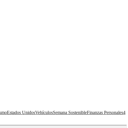
ismo
Estados Unidos
Vehículos
Semana Sostenible
Finanzas Personales
4