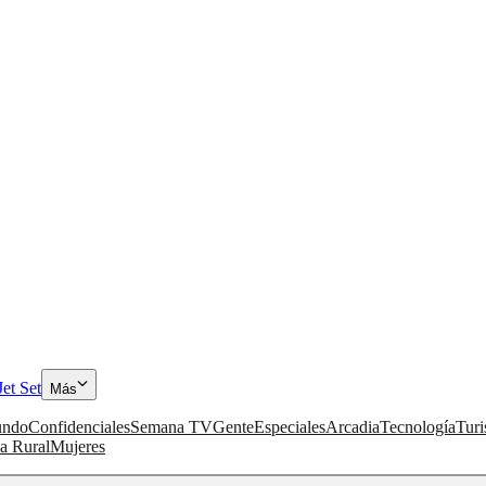
Jet Set
Más
ndo
Confidenciales
Semana TV
Gente
Especiales
Arcadia
Tecnología
Tur
a Rural
Mujeres