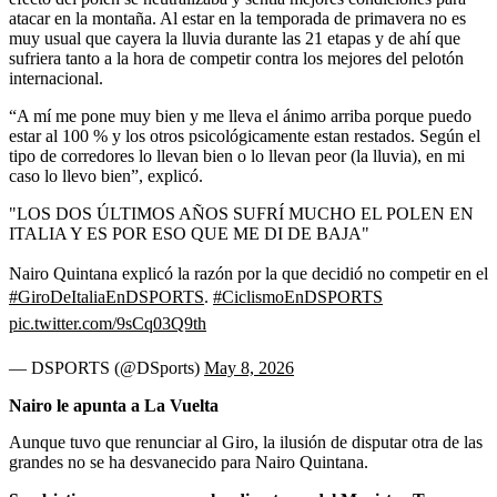
atacar en la montaña. Al estar en la temporada de primavera no es
muy usual que cayera la lluvia durante las 21 etapas y de ahí que
sufriera tanto a la hora de competir contra los mejores del pelotón
internacional.
“A mí me pone muy bien y me lleva el ánimo arriba porque puedo
estar al 100 % y los otros psicológicamente estan restados. Según el
tipo de corredores lo llevan bien o lo llevan peor (la lluvia), en mi
caso lo llevo bien”, explicó.
"LOS DOS ÚLTIMOS AÑOS SUFRÍ MUCHO EL POLEN EN
ITALIA Y ES POR ESO QUE ME DI DE BAJA"
Nairo Quintana explicó la razón por la que decidió no competir en el
#GiroDeItaliaEnDSPORTS
.
#CiclismoEnDSPORTS
pic.twitter.com/9sCq03Q9th
— DSPORTS (@DSports)
May 8, 2026
Nairo le apunta a La Vuelta
Aunque tuvo que renunciar al Giro, la ilusión de disputar otra de las
grandes no se ha desvanecido para Nairo Quintana.