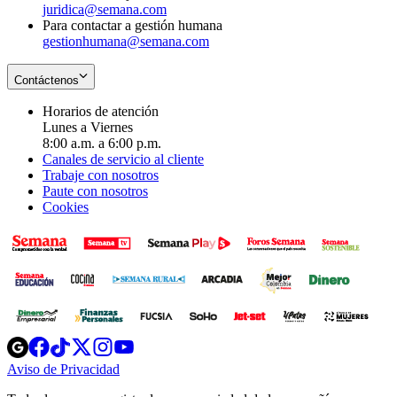
juridica@semana.com
Para contactar a gestión humana
gestionhumana@semana.com
Contáctenos
Horarios de atención
Lunes a Viernes
8:00 a.m. a 6:00 p.m.
Canales de servicio al cliente
Trabaje con nosotros
Paute con nosotros
Cookies
Opens
Opens
Opens
Opens
Opens
in
in
in
in
in
Aviso de Privacidad
Opens
new
new
new
new
new
in
window
window
window
window
window