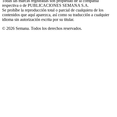
Todas las marcas registradas son propiedad de la compañía
new
respectiva o de PUBLICACIONES SEMANA S.A.
window
Se prohíbe la reproducción total o parcial de cualquiera de los
contenidos que aquí aparezca, así como su traducción a cualquier
idioma sin autorización escrita por su titular.
© 2026 Semana. Todos los derechos reservados.