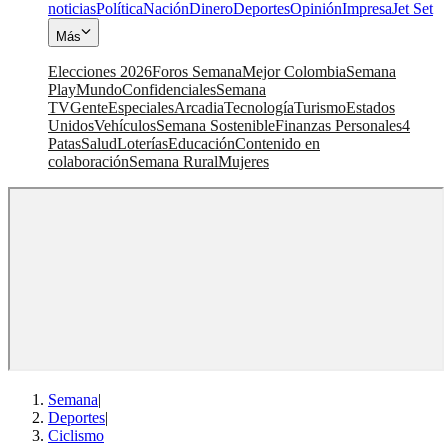
noticias
Política
Nación
Dinero
Deportes
Opinión
Impresa
Jet Set
Más
Elecciones 2026
Foros Semana
Mejor Colombia
Semana
Play
Mundo
Confidenciales
Semana
TV
Gente
Especiales
Arcadia
Tecnología
Turismo
Estados
Unidos
Vehículos
Semana Sostenible
Finanzas Personales
4
Patas
Salud
Loterías
Educación
Contenido en
colaboración
Semana Rural
Mujeres
Semana
|
Deportes
|
Ciclismo