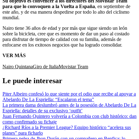
Su objetivo es convencer a los directores del Movistar Team
para que lo convoquen a la Vuelta a España
, en septiembre de
este año, y de esa manera despedirse por todo lo alto del ciclismo
mundial.
Nairo tiene 36 años de edad y por más que sigue siendo un león
sobre la bicicleta, cree que es momento de dar un paso al costado
para disfrutar de tiempo de calidad con su familia, además de
enfocarse en los exitosos negocios que ha logrado consolidar.
VER MÁS
Nairo Quintana
Giro de Italia
Movistar Team
Le puede interesar
Piter Albeiro confesó lo que siente por el odio que recibe al apoyar a
Abelardo De La Espriella: “Escalaron el tema”
La primera dama deslumbró antes de la posesión de Abelardo De La
Espriella: detalles de su exclusivo ‘outfit’
Juan Fernando Quintero volvería a Colombia con club histórico: dan
como confirmado su fichaje
¿Richard Ríos a la Premier League? Equipo histórico “acelera sus
planes” para ficharlo
Primera pelea de Jhon Durán con un compañero en Benfica: lo