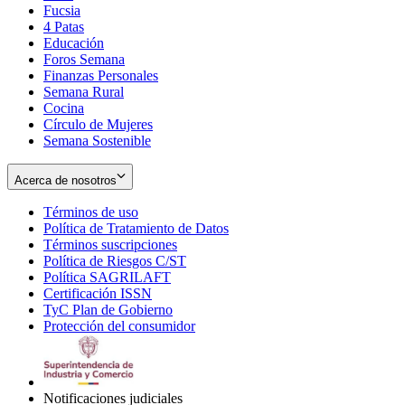
Fucsia
in
Opens
4 Patas
new
in
Educación
window
new
Foros Semana
window
Finanzas Personales
Semana Rural
Cocina
Círculo de Mujeres
Semana Sostenible
Acerca de nosotros
Términos de uso
Opens
Política de Tratamiento de Datos
in
Opens
Términos suscripciones
new
Opens
in
Política de Riesgos C/ST
window
in
Opens
new
Política SAGRILAFT
Opens
new
in
window
Certificación ISSN
Opens
in
window
new
TyC Plan de Gobierno
in
new
Opens
window
Protección del consumidor
new
window
in
Opens
window
new
in
window
new
window
Notificaciones judiciales