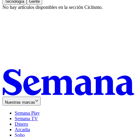
Tecnología
Gente
No hay artículos disponibles en la sección
Ciclismo
.
Nuestras marcas
Semana Play
Semana TV
Dinero
Arcadia
Soho
Opens