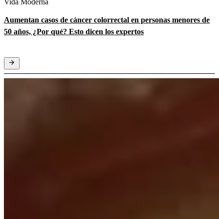
Vida Moderna
Aumentan casos de cáncer colorrectal en personas menores de
50 años, ¿Por qué? Esto dicen los expertos