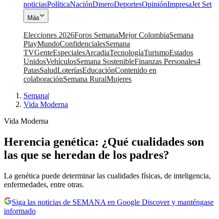
noticias
Política
Nación
Dinero
Deportes
Opinión
Impresa
Jet Set
Más
Elecciones 2026
Foros Semana
Mejor Colombia
Semana
Play
Mundo
Confidenciales
Semana
TV
Gente
Especiales
Arcadia
Tecnología
Turismo
Estados
Unidos
Vehículos
Semana Sostenible
Finanzas Personales
4
Patas
Salud
Loterías
Educación
Contenido en
colaboración
Semana Rural
Mujeres
Semana
|
Vida Moderna
Vida Moderna
Herencia genética: ¿Qué cualidades son
las que se heredan de los padres?
La genética puede determinar las cualidades físicas, de inteligencia,
enfermedades, entre otras.
Siga las noticias de SEMANA en Google Discover y manténgase
informado