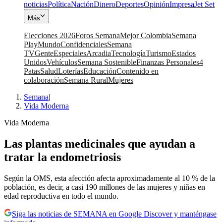
noticias
Política
Nación
Dinero
Deportes
Opinión
Impresa
Jet Set
Más
Elecciones 2026
Foros Semana
Mejor Colombia
Semana
Play
Mundo
Confidenciales
Semana
TV
Gente
Especiales
Arcadia
Tecnología
Turismo
Estados
Unidos
Vehículos
Semana Sostenible
Finanzas Personales
4
Patas
Salud
Loterías
Educación
Contenido en
colaboración
Semana Rural
Mujeres
Semana
|
Vida Moderna
Vida Moderna
Las plantas medicinales que ayudan a
tratar la endometriosis
Según la OMS, esta afección afecta aproximadamente al 10 % de la
población, es decir, a casi 190 millones de las mujeres y niñas en
edad reproductiva en todo el mundo.
Siga las noticias de SEMANA en Google Discover y manténgase