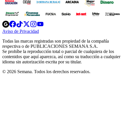
Opens
Opens
Opens
Opens
Opens
in
in
in
in
in
Aviso de Privacidad
Opens
new
new
new
new
new
in
window
window
window
window
window
Todas las marcas registradas son propiedad de la compañía
new
respectiva o de PUBLICACIONES SEMANA S.A.
window
Se prohíbe la reproducción total o parcial de cualquiera de los
contenidos que aquí aparezca, así como su traducción a cualquier
idioma sin autorización escrita por su titular.
© 2026 Semana. Todos los derechos reservados.