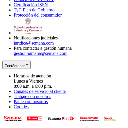
Certificación ISSN
Opens
in
window
new
TyC Plan de Gobierno
in
new
Opens
window
Protección del consumidor
new
window
in
Opens
window
new
in
window
new
window
Notificaciones judiciales
juridica@semana.com
Para contactar a gestión humana
gestionhumana@semana.com
Contáctenos
Horarios de atención
Lunes a Viernes
8:00 a.m. a 6:00 p.m.
Canales de servicio al cliente
Trabaje con nosotros
Paute con nosotros
Cookies