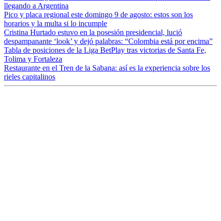
llegando a Argentina
Pico y placa regional este domingo 9 de agosto: estos son los
horarios y la multa si lo incumple
Cristina Hurtado estuvo en la posesión presidencial, lució
despampanante ‘look’ y dejó palabras: “Colombia está por encima”
Tabla de posiciones de la Liga BetPlay tras victorias de Santa Fe,
Tolima y Fortaleza
Restaurante en el Tren de la Sabana: así es la experiencia sobre los
rieles capitalinos