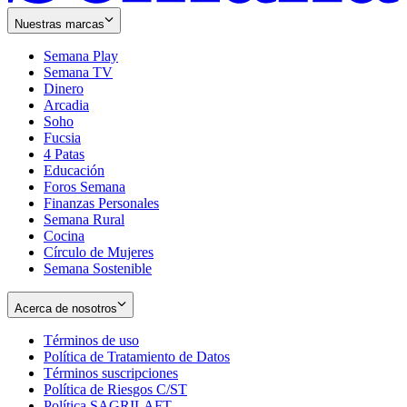
Nuestras marcas
Semana Play
Semana TV
Dinero
Arcadia
Soho
Opens
Fucsia
in
Opens
4 Patas
new
in
Educación
window
new
Foros Semana
window
Finanzas Personales
Semana Rural
Cocina
Círculo de Mujeres
Semana Sostenible
Acerca de nosotros
Términos de uso
Opens
Política de Tratamiento de Datos
in
Opens
Términos suscripciones
new
Opens
in
Política de Riesgos C/ST
window
in
Opens
new
Política SAGRILAFT
Opens
new
in
window