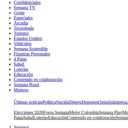
Confidenciales
Semana TV
Gente
Especiales
Arcadia
Tecnología
Turismo
Estados Unidos
Vehículos
Semana Sostenible
Finanzas Personales
4 Patas
Salud
Loterías
Educación
Contenido en colaboración
Semana Rural
Mujeres
Últimas noticias
Política
Nación
Dinero
Deportes
Opinión
Impresa
Elecciones 2026
Foros Semana
Mejor Colombia
Semana Play
Mu
Patas
Salud
Loterías
Educación
Contenido en colaboración
Seman
Semana
|