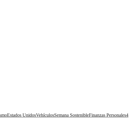
ismo
Estados Unidos
Vehículos
Semana Sostenible
Finanzas Personales
4