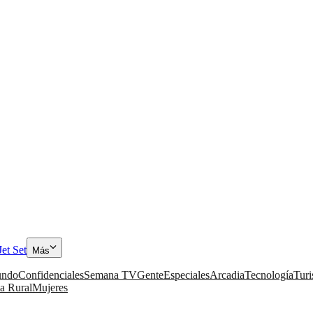
Jet Set
Más
ndo
Confidenciales
Semana TV
Gente
Especiales
Arcadia
Tecnología
Tur
a Rural
Mujeres