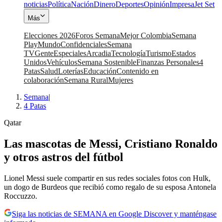
noticias
Política
Nación
Dinero
Deportes
Opinión
Impresa
Jet Set
Más
Elecciones 2026
Foros Semana
Mejor Colombia
Semana
Play
Mundo
Confidenciales
Semana
TV
Gente
Especiales
Arcadia
Tecnología
Turismo
Estados
Unidos
Vehículos
Semana Sostenible
Finanzas Personales
4
Patas
Salud
Loterías
Educación
Contenido en
colaboración
Semana Rural
Mujeres
Semana
|
4 Patas
Qatar
Las mascotas de Messi, Cristiano Ronaldo
y otros astros del fútbol
Lionel Messi suele compartir en sus redes sociales fotos con Hulk,
un dogo de Burdeos que recibió como regalo de su esposa Antonela
Roccuzzo.
Siga las noticias de SEMANA en Google Discover y manténgase