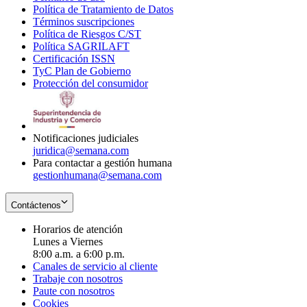
Política de Tratamiento de Datos
in
Opens
Términos suscripciones
new
Opens
in
Política de Riesgos C/ST
window
in
Opens
new
Política SAGRILAFT
Opens
new
in
window
Certificación ISSN
Opens
in
window
new
TyC Plan de Gobierno
in
new
Opens
window
Protección del consumidor
new
window
in
Opens
window
new
in
window
new
window
Notificaciones judiciales
juridica@semana.com
Para contactar a gestión humana
gestionhumana@semana.com
Contáctenos
Horarios de atención
Lunes a Viernes
8:00 a.m. a 6:00 p.m.
Canales de servicio al cliente
Trabaje con nosotros
Paute con nosotros
Cookies