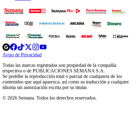
Opens
Opens
Opens
Opens
Opens
in
in
in
in
in
Aviso de Privacidad
Opens
new
new
new
new
new
in
window
window
window
window
window
Todas las marcas registradas son propiedad de la compañía
new
respectiva o de PUBLICACIONES SEMANA S.A.
window
Se prohíbe la reproducción total o parcial de cualquiera de los
contenidos que aquí aparezca, así como su traducción a cualquier
idioma sin autorización escrita por su titular.
© 2026 Semana. Todos los derechos reservados.