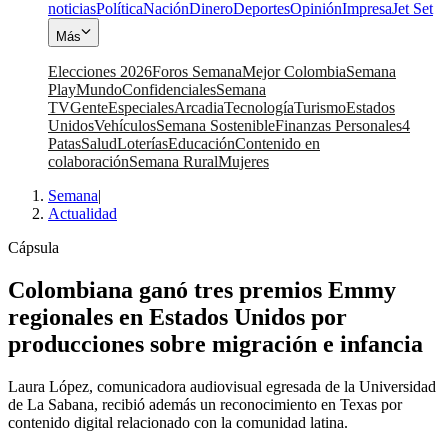
noticias
Política
Nación
Dinero
Deportes
Opinión
Impresa
Jet Set
Más
Elecciones 2026
Foros Semana
Mejor Colombia
Semana
Play
Mundo
Confidenciales
Semana
TV
Gente
Especiales
Arcadia
Tecnología
Turismo
Estados
Unidos
Vehículos
Semana Sostenible
Finanzas Personales
4
Patas
Salud
Loterías
Educación
Contenido en
colaboración
Semana Rural
Mujeres
Semana
|
Actualidad
Cápsula
Colombiana ganó tres premios Emmy
regionales en Estados Unidos por
producciones sobre migración e infancia
Laura López, comunicadora audiovisual egresada de la Universidad
de La Sabana, recibió además un reconocimiento en Texas por
contenido digital relacionado con la comunidad latina.