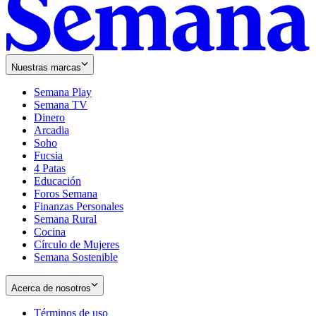
Nuestras marcas
Semana Play
Semana TV
Dinero
Arcadia
Soho
Opens
Fucsia
in
Opens
4 Patas
new
in
Educación
window
new
Foros Semana
window
Finanzas Personales
Semana Rural
Cocina
Círculo de Mujeres
Semana Sostenible
Acerca de nosotros
Términos de uso
Opens