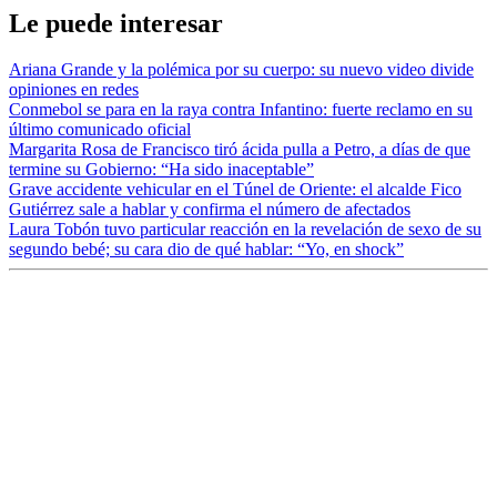
Le puede interesar
Ariana Grande y la polémica por su cuerpo: su nuevo video divide
opiniones en redes
Conmebol se para en la raya contra Infantino: fuerte reclamo en su
último comunicado oficial
Margarita Rosa de Francisco tiró ácida pulla a Petro, a días de que
termine su Gobierno: “Ha sido inaceptable”
Grave accidente vehicular en el Túnel de Oriente: el alcalde Fico
Gutiérrez sale a hablar y confirma el número de afectados
Laura Tobón tuvo particular reacción en la revelación de sexo de su
segundo bebé; su cara dio de qué hablar: “Yo, en shock”