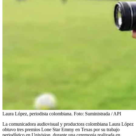
Laura López, periodista colombiana.
Foto:
Suministrada / API
La comunicadora audiovisual y productora colombiana Laura López
obtuvo tres premios Lone Star Emmy en Texas por su trabajo
periodístico en Univision, durante una ceremonia realizada en