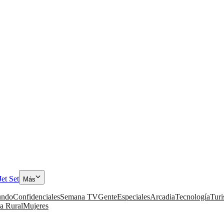
Jet Set
Más
ndo
Confidenciales
Semana TV
Gente
Especiales
Arcadia
Tecnología
Tur
a Rural
Mujeres