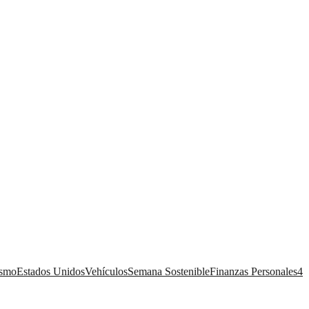
ismo
Estados Unidos
Vehículos
Semana Sostenible
Finanzas Personales
4