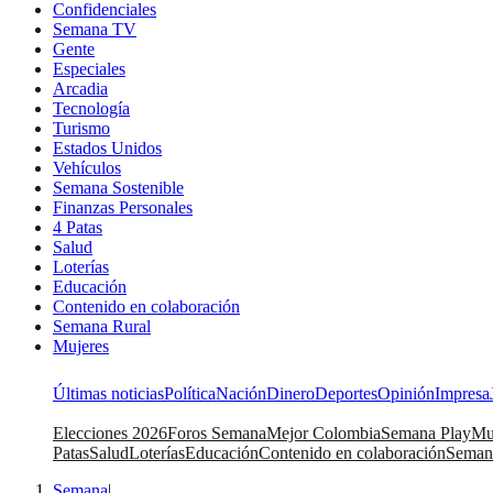
Confidenciales
Semana TV
Gente
Especiales
Arcadia
Tecnología
Turismo
Estados Unidos
Vehículos
Semana Sostenible
Finanzas Personales
4 Patas
Salud
Loterías
Educación
Contenido en colaboración
Semana Rural
Mujeres
Últimas noticias
Política
Nación
Dinero
Deportes
Opinión
Impresa
Elecciones 2026
Foros Semana
Mejor Colombia
Semana Play
Mu
Patas
Salud
Loterías
Educación
Contenido en colaboración
Seman
Semana
|