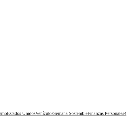
ismo
Estados Unidos
Vehículos
Semana Sostenible
Finanzas Personales
4