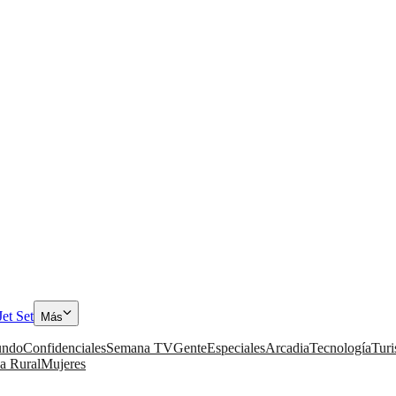
Jet Set
Más
ndo
Confidenciales
Semana TV
Gente
Especiales
Arcadia
Tecnología
Tur
a Rural
Mujeres