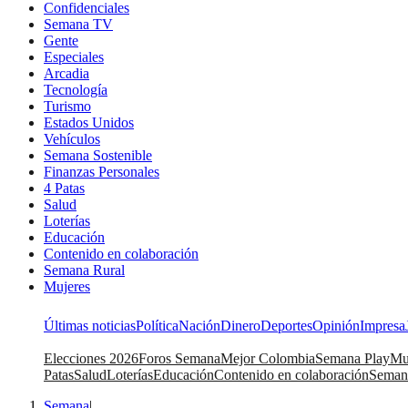
Confidenciales
Semana TV
Gente
Especiales
Arcadia
Tecnología
Turismo
Estados Unidos
Vehículos
Semana Sostenible
Finanzas Personales
4 Patas
Salud
Loterías
Educación
Contenido en colaboración
Semana Rural
Mujeres
Últimas noticias
Política
Nación
Dinero
Deportes
Opinión
Impresa
Elecciones 2026
Foros Semana
Mejor Colombia
Semana Play
Mu
Patas
Salud
Loterías
Educación
Contenido en colaboración
Seman
Semana
|