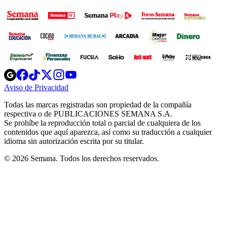
Opens
Opens
Opens
Opens
Opens
in
in
in
in
in
Aviso de Privacidad
Opens
new
new
new
new
new
in
window
window
window
window
window
Todas las marcas registradas son propiedad de la compañía
new
respectiva o de PUBLICACIONES SEMANA S.A.
window
Se prohíbe la reproducción total o parcial de cualquiera de los
contenidos que aquí aparezca, así como su traducción a cualquier
idioma sin autorización escrita por su titular.
© 2026 Semana. Todos los derechos reservados.