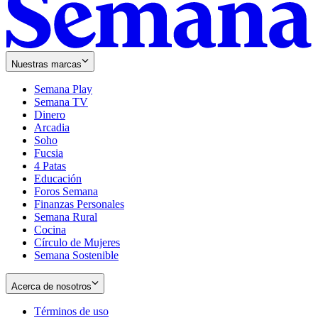
Nuestras marcas
Semana Play
Semana TV
Dinero
Arcadia
Soho
Opens
Fucsia
in
Opens
4 Patas
new
in
Educación
window
new
Foros Semana
window
Finanzas Personales
Semana Rural
Cocina
Círculo de Mujeres
Semana Sostenible
Acerca de nosotros
Términos de uso
Opens