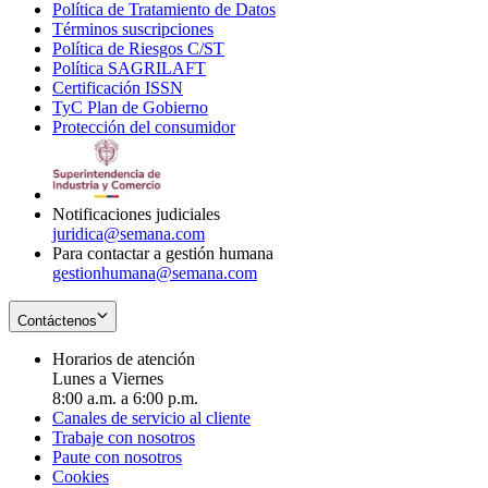
Política de Tratamiento de Datos
in
Opens
Términos suscripciones
new
Opens
in
Política de Riesgos C/ST
window
in
Opens
new
Política SAGRILAFT
Opens
new
in
window
Certificación ISSN
Opens
in
window
new
TyC Plan de Gobierno
in
new
Opens
window
Protección del consumidor
new
window
in
Opens
window
new
in
window
new
window
Notificaciones judiciales
juridica@semana.com
Para contactar a gestión humana
gestionhumana@semana.com
Contáctenos
Horarios de atención
Lunes a Viernes
8:00 a.m. a 6:00 p.m.
Canales de servicio al cliente
Trabaje con nosotros
Paute con nosotros
Cookies