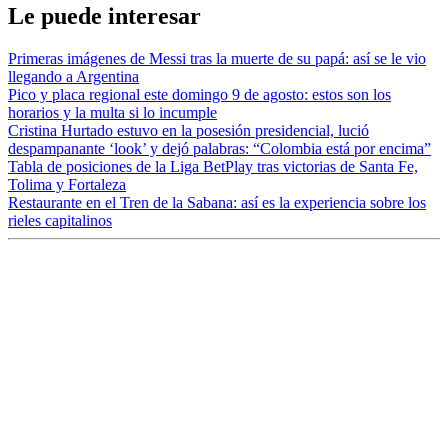
Le puede interesar
Primeras imágenes de Messi tras la muerte de su papá: así se le vio
llegando a Argentina
Pico y placa regional este domingo 9 de agosto: estos son los
horarios y la multa si lo incumple
Cristina Hurtado estuvo en la posesión presidencial, lució
despampanante ‘look’ y dejó palabras: “Colombia está por encima”
Tabla de posiciones de la Liga BetPlay tras victorias de Santa Fe,
Tolima y Fortaleza
Restaurante en el Tren de la Sabana: así es la experiencia sobre los
rieles capitalinos