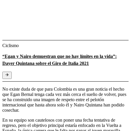
Ciclismo
“Egan y Nairo demuestran que no hay límites en la vida”:
Dayer Quintana sobre el Giro de Italia 2021
No existe duda de que para Colombia es una gran noticia el hecho
que Egan Bernal tenga cada vez más cerca el sueño de volver, pues
se ha construido una imagen de respeto entre el pelotón
internacional que hasta ahora solo él y Nairo Quintana han podido
cosechar.
En su equipo son cautelosos con poner una fecha tentativa de
regreso, pero el objetivo principal estaría enfocado en la Vuelta a
España, la única carrera que le falta por ganar al joven maravilla