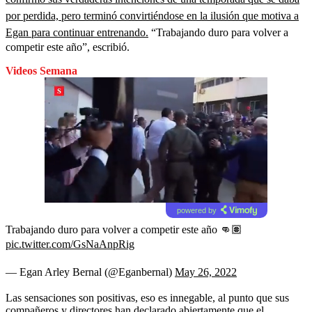
por perdida, pero terminó convirtiéndose en la ilusión que motiva a
Egan para continuar entrenando.
“Trabajando duro para volver a
competir este año”, escribió.
Videos Semana
powered by
Trabajando duro para volver a competir este año 👊🏽
pic.twitter.com/GsNaAnpRig
— Egan Arley Bernal (@Eganbernal)
May 26, 2022
Las sensaciones son positivas, eso es innegable, al punto que sus
compañeros y directores han declarado abiertamente que el