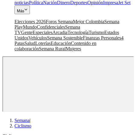
noticias
Política
Nación
Dinero
Deportes
Opinión
Impresa
Jet Set
Más
Elecciones 2026
Foros Semana
Mejor Colombia
Semana
Play
Mundo
Confidenciales
Semana
TV
Gente
Especiales
Arcadia
Tecnología
Turismo
Estados
Unidos
Vehículos
Semana Sostenible
Finanzas Personales
4
Patas
Salud
Loterías
Educación
Contenido en
colaboración
Semana Rural
Mujeres
Semana
|
Ciclismo