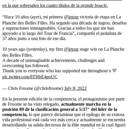
en la que sobresalen los cuatro títulos de la
grande boucle.
“Hace 10 años (ayer), mi primera
@letour
victoria de etapa en La
Planche des Belles Filles. Ha seguido una década de logros, desafíos
y superaciones inimaginables. Gracias a todos los que me han
apoyado a lo largo del Tour de Francia”, compartió el pedalista de
37 años junto a una foto de ese día.
10 years ago (yesterday), my first
@letour
stage win on La Planche
des Belles Filles.
A decade of unimaginable achievements, challenges and
overcoming has followed.
Thank you to everyone who has supported me throughout x 💛
pic.twitter.com/8THbE4poUC
— Chris Froome (@chrisfroome)
July 8, 2022
En la presente edición de la competencia, el protagonismo por parte
de Froome se ha visto relegado,
actualmente marcha en la
posición 89 de la clasificación general a 5:37″ del líder de la
competencia,
lo que parece dictaminar que el epílogo de su exitosa
vida profesional está cada vez más cerca y actualmente se encuentra
desarrollando su salida decorosa de la élite mundial en la cual figuró