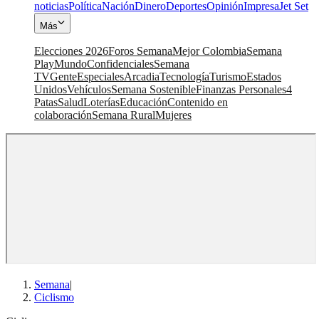
noticias
Política
Nación
Dinero
Deportes
Opinión
Impresa
Jet Set
Más
Elecciones 2026
Foros Semana
Mejor Colombia
Semana
Play
Mundo
Confidenciales
Semana
TV
Gente
Especiales
Arcadia
Tecnología
Turismo
Estados
Unidos
Vehículos
Semana Sostenible
Finanzas Personales
4
Patas
Salud
Loterías
Educación
Contenido en
colaboración
Semana Rural
Mujeres
Semana
|
Ciclismo