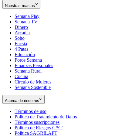
Nuestras marcas
Semana Play
Semana TV
Dinero
Arcadia
Soho
Opens
Fucsia
in
Opens
4 Patas
new
in
Educación
window
new
Foros Semana
window
Finanzas Personales
Semana Rural
Cocina
Círculo de Mujeres
Semana Sostenible
Acerca de nosotros
Términos de uso
Opens
Política de Tratamiento de Datos
in
Opens
Términos suscripciones
new
Opens
in
Política de Riesgos C/ST
window
in
Opens
new
Política SAGRILAFT
Opens
new
in
window