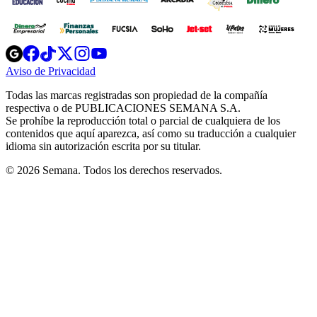
Opens
Opens
Opens
Opens
Opens
in
in
in
in
in
Aviso de Privacidad
Opens
new
new
new
new
new
in
window
window
window
window
window
Todas las marcas registradas son propiedad de la compañía
new
respectiva o de PUBLICACIONES SEMANA S.A.
window
Se prohíbe la reproducción total o parcial de cualquiera de los
contenidos que aquí aparezca, así como su traducción a cualquier
idioma sin autorización escrita por su titular.
© 2026 Semana. Todos los derechos reservados.