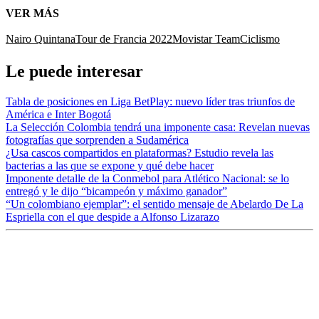
VER MÁS
Nairo Quintana
Tour de Francia 2022
Movistar Team
Ciclismo
Le puede interesar
Tabla de posiciones en Liga BetPlay: nuevo líder tras triunfos de
América e Inter Bogotá
La Selección Colombia tendrá una imponente casa: Revelan nuevas
fotografías que sorprenden a Sudamérica
¿Usa cascos compartidos en plataformas? Estudio revela las
bacterias a las que se expone y qué debe hacer
Imponente detalle de la Conmebol para Atlético Nacional: se lo
entregó y le dijo “bicampeón y máximo ganador”
“Un colombiano ejemplar”: el sentido mensaje de Abelardo De La
Espriella con el que despide a Alfonso Lizarazo