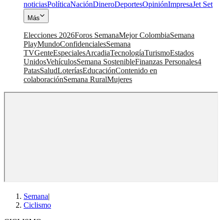
noticias
Política
Nación
Dinero
Deportes
Opinión
Impresa
Jet Set
Más
Elecciones 2026
Foros Semana
Mejor Colombia
Semana
Play
Mundo
Confidenciales
Semana
TV
Gente
Especiales
Arcadia
Tecnología
Turismo
Estados
Unidos
Vehículos
Semana Sostenible
Finanzas Personales
4
Patas
Salud
Loterías
Educación
Contenido en
colaboración
Semana Rural
Mujeres
Semana
|
Ciclismo