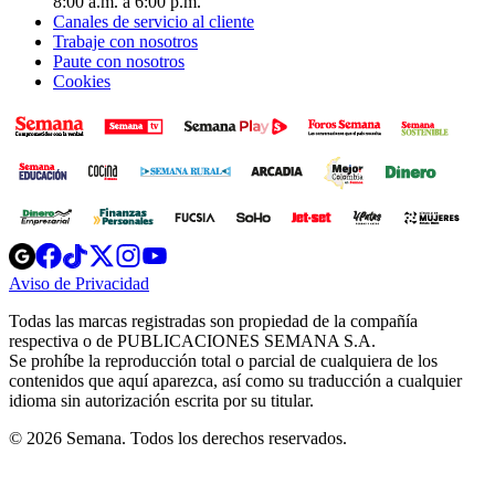
8:00 a.m. a 6:00 p.m.
Canales de servicio al cliente
Trabaje con nosotros
Paute con nosotros
Cookies
Opens
Opens
Opens
Opens
Opens
in
in
in
in
in
Aviso de Privacidad
Opens
new
new
new
new
new
in
window
window
window
window
window
Todas las marcas registradas son propiedad de la compañía
new
respectiva o de PUBLICACIONES SEMANA S.A.
window
Se prohíbe la reproducción total o parcial de cualquiera de los
contenidos que aquí aparezca, así como su traducción a cualquier
idioma sin autorización escrita por su titular.
© 2026 Semana. Todos los derechos reservados.