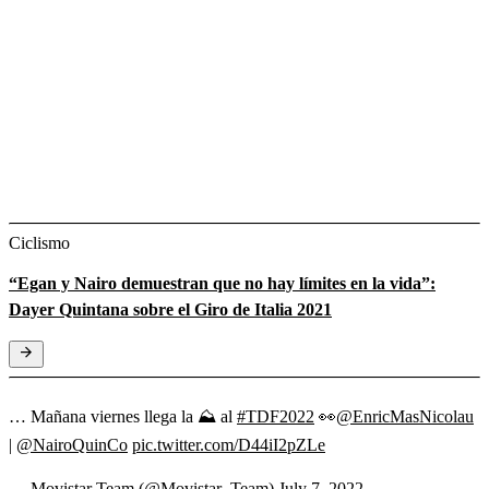
Ciclismo
“Egan y Nairo demuestran que no hay límites en la vida”:
Dayer Quintana sobre el Giro de Italia 2021
… Mañana viernes llega la ⛰ al
#TDF2022
👀
@EnricMasNicolau
|
@NairoQuinCo
pic.twitter.com/D44iI2pZLe
— Movistar Team (@Movistar_Team)
July 7, 2022