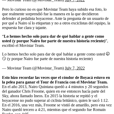
Pero lo curioso no es que Movistar Team haya subido esa foto, lo
que realmente sorprendió fue la manera en la que decidieron
defender al pedalista boyacense. Ante la pregunta de un usuario de
por qué a Nairo sí lo etiquetan y no a otros exciclistas del equipo, la
respuesta fue clara y tajante.
“
Lo hemos hecho solo para dar de qué hablar a gente como
usted (y porque Nairo fue parte de nuestra historia reciente)
”,
escribió el Movistar Team.
Lo hemos hecho solo para dar de qué hablar a gente como usted 🤭
😏 (y porque Nairo fue parte de nuestra historia reciente)
— Movistar Team (@Movistar_Team)
July 7, 2022
Esto hizo recordar las veces que el cóndor de Boyacá estuvo en
la pelea para ganar el Tour de Francia con el Movistar Team.
En el año 2013, Nairo Quintana quedó a 4 minutos y 20 segundos
del ganador Chris Froome, quien en ese entonces hacía parte del
Sky, ahora llamado Ineos. En 2015 la historia se repitió y el
boyacense no pudo superar al ciclista británico, quien le sacó 1:12.
En el 2016, una vez más, Froome se vistió de amarillo, pero esta vez
Nairo quedó tercero a 4:21, mientras que el segundo fue Romain