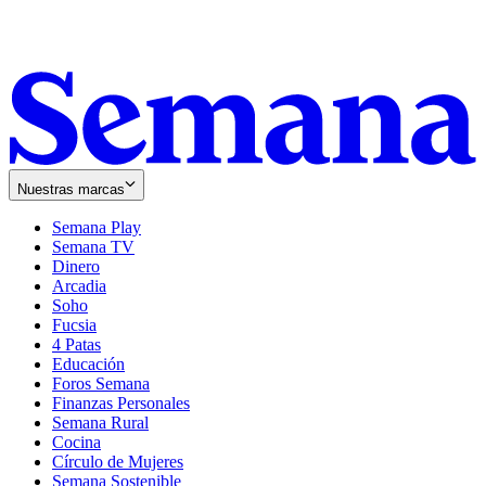
Nuestras marcas
Semana Play
Semana TV
Dinero
Arcadia
Soho
Opens
Fucsia
in
Opens
4 Patas
new
in
Educación
window
new
Foros Semana
window
Finanzas Personales
Semana Rural
Cocina
Círculo de Mujeres
Semana Sostenible