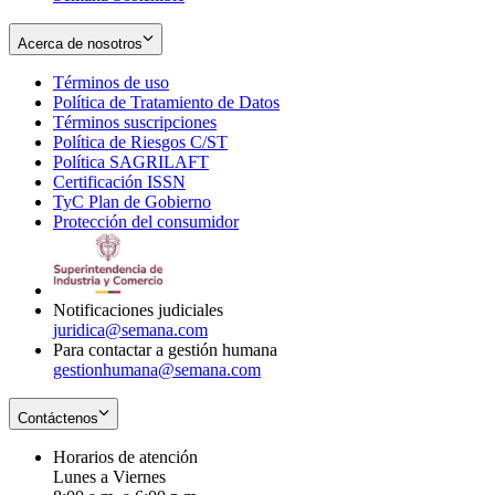
Acerca de nosotros
Términos de uso
Opens
Política de Tratamiento de Datos
in
Opens
Términos suscripciones
new
Opens
in
Política de Riesgos C/ST
window
in
Opens
new
Política SAGRILAFT
Opens
new
in
window
Certificación ISSN
Opens
in
window
new
TyC Plan de Gobierno
in
new
Opens
window
Protección del consumidor
new
window
in
Opens
window
new
in
window
new
window
Notificaciones judiciales
juridica@semana.com
Para contactar a gestión humana
gestionhumana@semana.com
Contáctenos
Horarios de atención
Lunes a Viernes