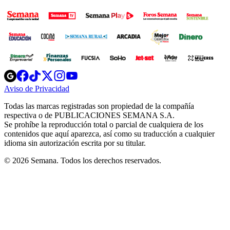
Opens
Opens
Opens
Opens
Opens
in
in
in
in
in
Aviso de Privacidad
Opens
new
new
new
new
new
in
window
window
window
window
window
Todas las marcas registradas son propiedad de la compañía
new
respectiva o de PUBLICACIONES SEMANA S.A.
window
Se prohíbe la reproducción total o parcial de cualquiera de los
contenidos que aquí aparezca, así como su traducción a cualquier
idioma sin autorización escrita por su titular.
© 2026 Semana. Todos los derechos reservados.