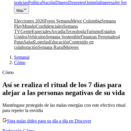
noticias
Política
Nación
Dinero
Deportes
Opinión
Impresa
Jet Set
Más
Elecciones 2026
Foros Semana
Mejor Colombia
Semana
Play
Mundo
Confidenciales
Semana
TV
Gente
Especiales
Arcadia
Tecnología
Turismo
Estados
Unidos
Vehículos
Semana Sostenible
Finanzas Personales
4
Patas
Salud
Loterías
Educación
Contenido en
colaboración
Semana Rural
Mujeres
Semana
|
Cómo
Cómo
Así se realiza el ritual de los 7 días para
alejar a las personas negativas de su vida
Manténgase protegido de las malas energías con este efectivo ritual
para repeler la envidia
Siga guías útiles para su día a día en Discover
Redacción Cómo