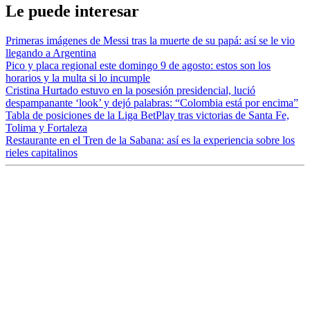
Le puede interesar
Primeras imágenes de Messi tras la muerte de su papá: así se le vio
llegando a Argentina
Pico y placa regional este domingo 9 de agosto: estos son los
horarios y la multa si lo incumple
Cristina Hurtado estuvo en la posesión presidencial, lució
despampanante ‘look’ y dejó palabras: “Colombia está por encima”
Tabla de posiciones de la Liga BetPlay tras victorias de Santa Fe,
Tolima y Fortaleza
Restaurante en el Tren de la Sabana: así es la experiencia sobre los
rieles capitalinos