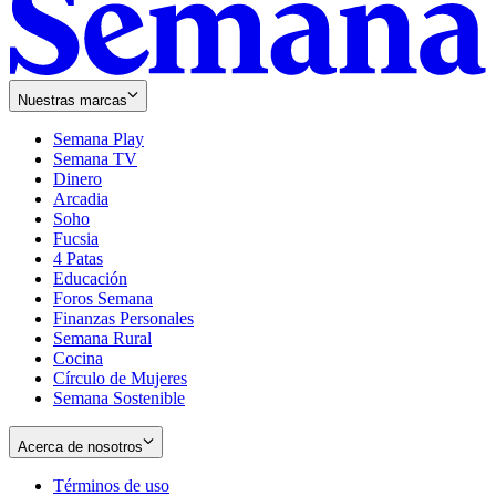
Nuestras marcas
Semana Play
Semana TV
Dinero
Arcadia
Soho
Opens
Fucsia
in
Opens
4 Patas
new
in
Educación
window
new
Foros Semana
window
Finanzas Personales
Semana Rural
Cocina
Círculo de Mujeres
Semana Sostenible
Acerca de nosotros
Términos de uso
Opens