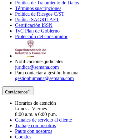
Política de Tratamiento de Datos
in
Opens
Términos suscripciones
new
Opens
in
Política de Riesgos C/ST
window
in
Opens
new
Política SAGRILAFT
Opens
new
in
window
Certificación ISSN
Opens
in
window
new
TyC Plan de Gobierno
in
new
Opens
window
Protección del consumidor
new
window
in
Opens
window
new
in
window
new
window
Notificaciones judiciales
juridica@semana.com
Para contactar a gestión humana
gestionhumana@semana.com
Contáctenos
Horarios de atención
Lunes a Viernes
8:00 a.m. a 6:00 p.m.
Canales de servicio al cliente
Trabaje con nosotros
Paute con nosotros
Cookies