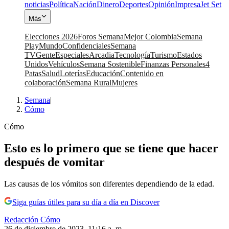
noticias
Política
Nación
Dinero
Deportes
Opinión
Impresa
Jet Set
Más
Elecciones 2026
Foros Semana
Mejor Colombia
Semana
Play
Mundo
Confidenciales
Semana
TV
Gente
Especiales
Arcadia
Tecnología
Turismo
Estados
Unidos
Vehículos
Semana Sostenible
Finanzas Personales
4
Patas
Salud
Loterías
Educación
Contenido en
colaboración
Semana Rural
Mujeres
Semana
|
Cómo
Cómo
Esto es lo primero que se tiene que hacer
después de vomitar
Las causas de los vómitos son diferentes dependiendo de la edad.
Siga guías útiles para su día a día en Discover
Redacción Cómo
26 de diciembre de 2023, 11:16 a. m.