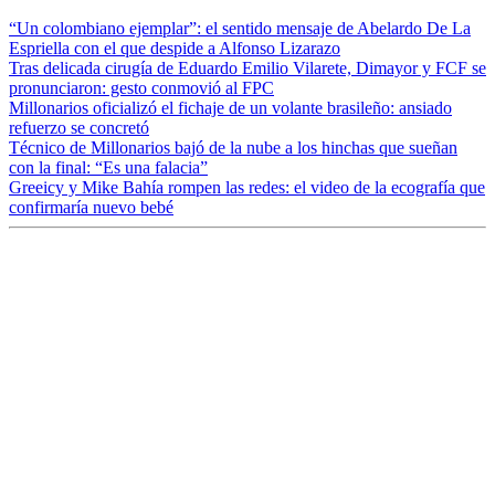
“Un colombiano ejemplar”: el sentido mensaje de Abelardo De La
Espriella con el que despide a Alfonso Lizarazo
Tras delicada cirugía de Eduardo Emilio Vilarete, Dimayor y FCF se
pronunciaron: gesto conmovió al FPC
Millonarios oficializó el fichaje de un volante brasileño: ansiado
refuerzo se concretó
Técnico de Millonarios bajó de la nube a los hinchas que sueñan
con la final: “Es una falacia”
Greeicy y Mike Bahía rompen las redes: el video de la ecografía que
confirmaría nuevo bebé