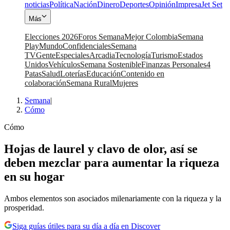
noticias
Política
Nación
Dinero
Deportes
Opinión
Impresa
Jet Set
Más
Elecciones 2026
Foros Semana
Mejor Colombia
Semana
Play
Mundo
Confidenciales
Semana
TV
Gente
Especiales
Arcadia
Tecnología
Turismo
Estados
Unidos
Vehículos
Semana Sostenible
Finanzas Personales
4
Patas
Salud
Loterías
Educación
Contenido en
colaboración
Semana Rural
Mujeres
Semana
|
Cómo
Cómo
Hojas de laurel y clavo de olor, así se
deben mezclar para aumentar la riqueza
en su hogar
Ambos elementos son asociados milenariamente con la riqueza y la
prosperidad.
Siga guías útiles para su día a día en Discover