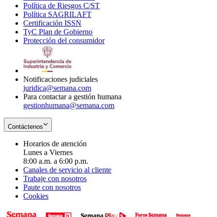
Política de Riesgos C/ST
window
in
Opens
new
Política SAGRILAFT
Opens
new
in
window
Certificación ISSN
Opens
in
window
new
TyC Plan de Gobierno
in
new
Opens
window
Protección del consumidor
new
window
in
Opens
window
new
in
window
new
window
Notificaciones judiciales
juridica@semana.com
Para contactar a gestión humana
gestionhumana@semana.com
Contáctenos
Horarios de atención
Lunes a Viernes
8:00 a.m. a 6:00 p.m.
Canales de servicio al cliente
Trabaje con nosotros
Paute con nosotros
Cookies