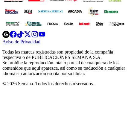
Opens
Opens
Opens
Opens
Opens
in
in
in
in
in
Aviso de Privacidad
Opens
new
new
new
new
new
in
window
window
window
window
window
Todas las marcas registradas son propiedad de la compañía
new
respectiva o de PUBLICACIONES SEMANA S.A.
window
Se prohíbe la reproducción total o parcial de cualquiera de los
contenidos que aquí aparezca, así como su traducción a cualquier
idioma sin autorización escrita por su titular.
© 2026 Semana. Todos los derechos reservados.