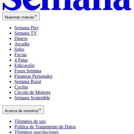
Nuestras marcas
Semana Play
Semana TV
Dinero
Arcadia
Soho
Opens
Fucsia
in
Opens
4 Patas
new
in
Educación
window
new
Foros Semana
window
Finanzas Personales
Semana Rural
Cocina
Círculo de Mujeres
Semana Sostenible
Acerca de nosotros
Términos de uso
Opens
Política de Tratamiento de Datos
in
Opens
Términos suscripciones
new
Opens
in