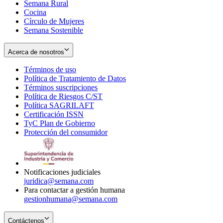
Semana Rural
Cocina
Círculo de Mujeres
Semana Sostenible
Acerca de nosotros
Términos de uso
Opens
Política de Tratamiento de Datos
in
Opens
Términos suscripciones
new
Opens
in
Política de Riesgos C/ST
window
in
Opens
new
Política SAGRILAFT
Opens
new
in
window
Certificación ISSN
Opens
in
window
new
TyC Plan de Gobierno
in
new
Opens
window
Protección del consumidor
new
window
in
Opens
window
new
in
window
new
window
Notificaciones judiciales
juridica@semana.com
Para contactar a gestión humana
gestionhumana@semana.com
Contáctenos