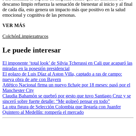
descanso limpio refuerza la sensación de bienestar al inicio y al final
de cada día, esto genera un impacto más que positivo en la salud
emocional y cognitiva de las personas.
VER MÁS
Colchón
Limpieza
trucos
Le puede interesar
El imponente ‘total look’ de Silvia Tcherassi en Cali que acaparó las
miradas en la posesión presidencial
El golazo de Luis Díaz al Aston Villa, captado a ras de campo:
nueva obra de arte con Bayern
Atlético Nacional firma un nuevo fichaje por 18 meses: pasó por el
Manchester City
Claudia Bahamón se quebró por gesto que tuvo Santiago Cruz y se
sinceró sobre fuerte detalle: “Me golpeó pensar en todo”
La otra figura de Selección Colombia que llegaría con Juanfer
Quintero al Medellín: rompería el mercado