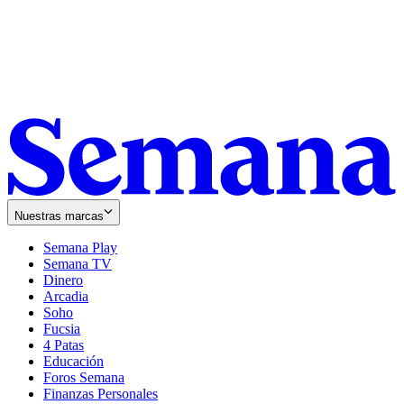
Nuestras marcas
Semana Play
Semana TV
Dinero
Arcadia
Soho
Opens
Fucsia
in
Opens
4 Patas
new
in
Educación
window
new
Foros Semana
window
Finanzas Personales