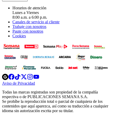
Horarios de atención
Lunes a Viernes
8:00 a.m. a 6:00 p.m.
Canales de servicio al cliente
Trabaje con nosotros
Paute con nosotros
Cookies
Opens
Opens
Opens
Opens
Opens
in
in
in
in
in
Aviso de Privacidad
Opens
new
new
new
new
new
in
window
window
window
window
window
Todas las marcas registradas son propiedad de la compañía
new
respectiva o de PUBLICACIONES SEMANA S.A.
window
Se prohíbe la reproducción total o parcial de cualquiera de los
contenidos que aquí aparezca, así como su traducción a cualquier
idioma sin autorización escrita por su titular.