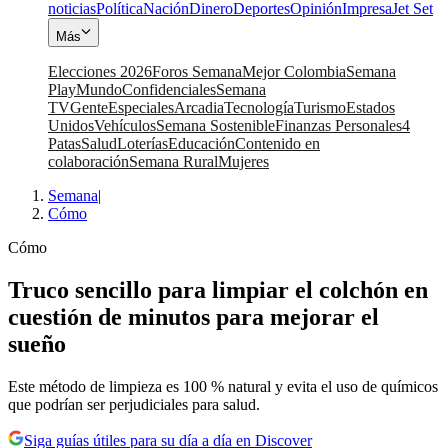
noticias
Política
Nación
Dinero
Deportes
Opinión
Impresa
Jet Set
Más
Elecciones 2026
Foros Semana
Mejor Colombia
Semana
Play
Mundo
Confidenciales
Semana
TV
Gente
Especiales
Arcadia
Tecnología
Turismo
Estados
Unidos
Vehículos
Semana Sostenible
Finanzas Personales
4
Patas
Salud
Loterías
Educación
Contenido en
colaboración
Semana Rural
Mujeres
Semana
|
Cómo
Cómo
Truco sencillo para limpiar el colchón en
cuestión de minutos para mejorar el
sueño
Este método de limpieza es 100 % natural y evita el uso de químicos
que podrían ser perjudiciales para salud.
Siga guías útiles para su día a día en Discover