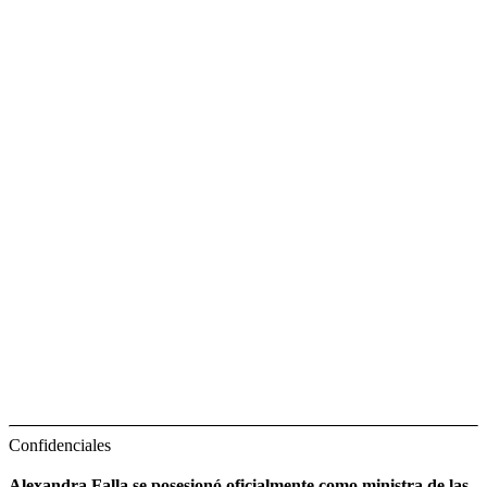
Confidenciales
Alexandra Falla se posesionó oficialmente como ministra de las