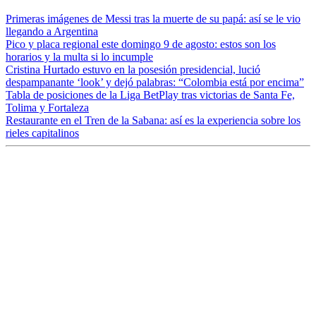
Primeras imágenes de Messi tras la muerte de su papá: así se le vio
llegando a Argentina
Pico y placa regional este domingo 9 de agosto: estos son los
horarios y la multa si lo incumple
Cristina Hurtado estuvo en la posesión presidencial, lució
despampanante ‘look’ y dejó palabras: “Colombia está por encima”
Tabla de posiciones de la Liga BetPlay tras victorias de Santa Fe,
Tolima y Fortaleza
Restaurante en el Tren de la Sabana: así es la experiencia sobre los
rieles capitalinos