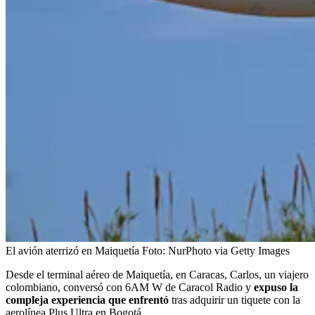
El avión aterrizó en Maiquetía
Foto:
NurPhoto via Getty Images
Desde el terminal aéreo de Maiquetía, en Caracas, Carlos, un viajero
colombiano, conversó con 6AM W de Caracol Radio y
expuso la
compleja experiencia que enfrentó
tras adquirir un tiquete con la
aerolínea Plus Ultra en Bogotá.