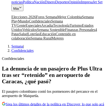
noticias
Política
Nación
Dinero
Deportes
Opinión
Impresa
Jet Set
Más
Elecciones 2026
Foros Semana
Mejor Colombia
Semana
Play
Mundo
Confidenciales
Semana
TV
Gente
Especiales
Arcadia
Tecnología
Turismo
Estados
Unidos
Vehículos
Semana Sostenible
Finanzas Personales
4
Patas
Salud
Loterías
Educación
Contenido en
colaboración
Semana Rural
Mujeres
Semana
|
Confidenciales
Confidenciales
La denuncia de un pasajero de Plus Ultra
tras ser “retenido” en aeropuerto de
Caracas, ¿qué pasó?
El pasajero colombiano contó los pormenores del percance en el
aeropuerto de Maiquetía.
Siga los últimos detalles de la política en Discover, lo que solo acá