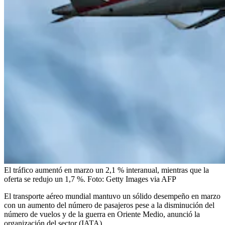
El tráfico aumentó en marzo un 2,1 % interanual, mientras que la
oferta se redujo un 1,7 %.
Foto:
Getty Images via AFP
El transporte aéreo mundial mantuvo un sólido desempeño en marzo
con un aumento del número de pasajeros pese a la disminución del
número de vuelos y de la guerra en Oriente Medio, anunció la
organización del sector (IATA).