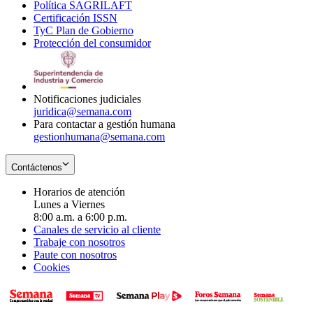
Política SAGRILAFT
Opens
new
in
window
Certificación ISSN
Opens
in
window
new
TyC Plan de Gobierno
in
new
Opens
window
Protección del consumidor
new
window
in
Opens
window
new
in
window
new
window
Notificaciones judiciales
juridica@semana.com
Para contactar a gestión humana
gestionhumana@semana.com
Contáctenos
Horarios de atención
Lunes a Viernes
8:00 a.m. a 6:00 p.m.
Canales de servicio al cliente
Trabaje con nosotros
Paute con nosotros
Cookies