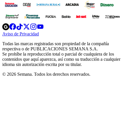
Opens
Opens
Opens
Opens
Opens
in
in
in
in
in
Aviso de Privacidad
Opens
new
new
new
new
new
in
window
window
window
window
window
Todas las marcas registradas son propiedad de la compañía
new
respectiva o de PUBLICACIONES SEMANA S.A.
window
Se prohíbe la reproducción total o parcial de cualquiera de los
contenidos que aquí aparezca, así como su traducción a cualquier
idioma sin autorización escrita por su titular.
© 2026 Semana. Todos los derechos reservados.