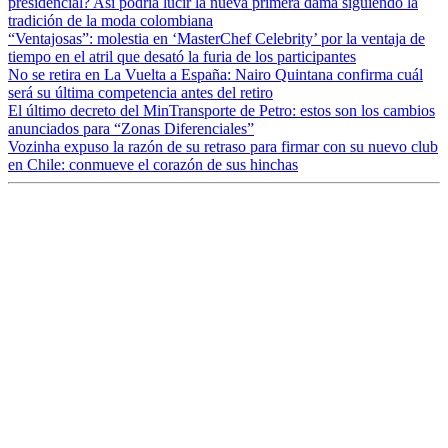
presidencial? Así podría lucir la nueva primera dama siguiendo la
tradición de la moda colombiana
“Ventajosas”: molestia en ‘MasterChef Celebrity’ por la ventaja de
tiempo en el atril que desató la furia de los participantes
No se retira en La Vuelta a España: Nairo Quintana confirma cuál
será su última competencia antes del retiro
El último decreto del MinTransporte de Petro: estos son los cambios
anunciados para “Zonas Diferenciales”
Vozinha expuso la razón de su retraso para firmar con su nuevo club
en Chile: conmueve el corazón de sus hinchas