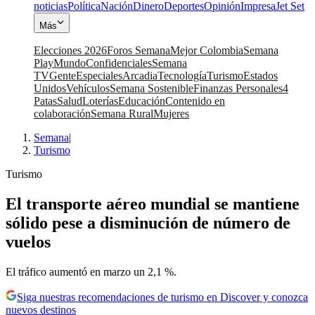
noticias
Política
Nación
Dinero
Deportes
Opinión
Impresa
Jet Set
Más
Elecciones 2026
Foros Semana
Mejor Colombia
Semana
Play
Mundo
Confidenciales
Semana
TV
Gente
Especiales
Arcadia
Tecnología
Turismo
Estados
Unidos
Vehículos
Semana Sostenible
Finanzas Personales
4
Patas
Salud
Loterías
Educación
Contenido en
colaboración
Semana Rural
Mujeres
Semana
|
Turismo
Turismo
El transporte aéreo mundial se mantiene
sólido pese a disminución de número de
vuelos
El tráfico aumentó en marzo un 2,1 %.
Siga nuestras recomendaciones de turismo en Discover y conozca
nuevos destinos