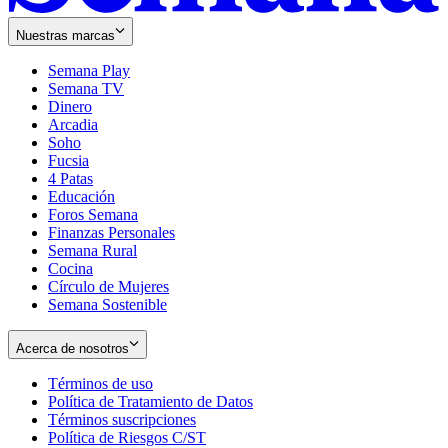
Nuestras marcas
Semana Play
Semana TV
Dinero
Arcadia
Soho
Opens
Fucsia
in
Opens
4 Patas
new
in
Educación
window
new
Foros Semana
window
Finanzas Personales
Semana Rural
Cocina
Círculo de Mujeres
Semana Sostenible
Acerca de nosotros
Términos de uso
Opens
Política de Tratamiento de Datos
in
Opens
Términos suscripciones
new
Opens
in
Política de Riesgos C/ST
window
in
Opens
new