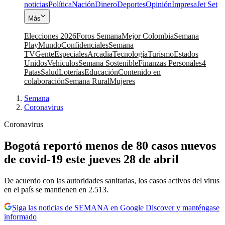
noticias
Política
Nación
Dinero
Deportes
Opinión
Impresa
Jet Set
Más
Elecciones 2026
Foros Semana
Mejor Colombia
Semana
Play
Mundo
Confidenciales
Semana
TV
Gente
Especiales
Arcadia
Tecnología
Turismo
Estados
Unidos
Vehículos
Semana Sostenible
Finanzas Personales
4
Patas
Salud
Loterías
Educación
Contenido en
colaboración
Semana Rural
Mujeres
Semana
|
Coronavirus
Coronavirus
Bogotá reportó menos de 80 casos nuevos
de covid-19 este jueves 28 de abril
De acuerdo con las autoridades sanitarias, los casos activos del virus
en el país se mantienen en 2.513.
Siga las noticias de SEMANA en Google Discover y manténgase
informado