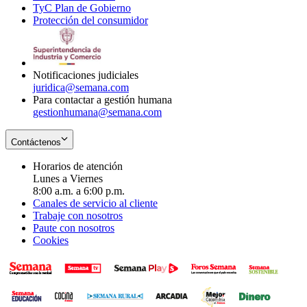
TyC Plan de Gobierno
in
new
Opens
window
Protección del consumidor
new
window
in
Opens
window
new
in
window
new
window
Notificaciones judiciales
juridica@semana.com
Para contactar a gestión humana
gestionhumana@semana.com
Contáctenos
Horarios de atención
Lunes a Viernes
8:00 a.m. a 6:00 p.m.
Canales de servicio al cliente
Trabaje con nosotros
Paute con nosotros
Cookies