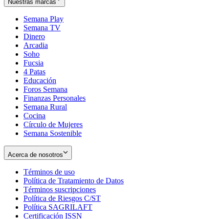
Nuestras marcas
Semana Play
Semana TV
Dinero
Arcadia
Soho
Opens
Fucsia
in
Opens
4 Patas
new
in
Educación
window
new
Foros Semana
window
Finanzas Personales
Semana Rural
Cocina
Círculo de Mujeres
Semana Sostenible
Acerca de nosotros
Términos de uso
Opens
Política de Tratamiento de Datos
in
Opens
Términos suscripciones
new
Opens
in
Política de Riesgos C/ST
window
in
Opens
new
Política SAGRILAFT
Opens
new
in
window
Certificación ISSN
Opens
in
window
new