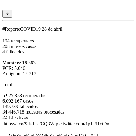
#ReporteCOVID19
28 de abril:
194 recuperados
208 nuevos casos
4 fallecidos
Muestras: 18.363
PCR: 5.646
Antígeno: 12.717
Total:
5.925.828 recuperados
6.092.167 casos
139.789 fallecidos
34.446.718 muestras procesadas
2.513 activos
https://t.co/SiKTpTCQ3W
pic.twitter.com/1pTFiTctDn
— MinSaludCol (@MinSaludCol)
April 29, 2022