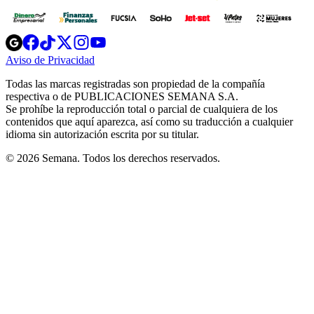
Opens
Opens
Opens
Opens
Opens
in
in
in
in
in
Aviso de Privacidad
Opens
new
new
new
new
new
in
window
window
window
window
window
Todas las marcas registradas son propiedad de la compañía
new
respectiva o de PUBLICACIONES SEMANA S.A.
window
Se prohíbe la reproducción total o parcial de cualquiera de los
contenidos que aquí aparezca, así como su traducción a cualquier
idioma sin autorización escrita por su titular.
© 2026 Semana. Todos los derechos reservados.