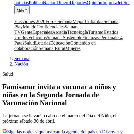
noticias
Política
Nación
Dinero
Deportes
Opinión
Impresa
Jet Set
Más
Elecciones 2026
Foros Semana
Mejor Colombia
Semana
Play
Mundo
Confidenciales
Semana
TV
Gente
Especiales
Arcadia
Tecnología
Turismo
Estados
Unidos
Vehículos
Semana Sostenible
Finanzas Personales
4
Patas
Salud
Loterías
Educación
Contenido en
colaboración
Semana Rural
Mujeres
Semana
|
Nación
Salud
Famisanar invita a vacunar a niños y
niñas en la Segunda Jornada de
Vacunación Nacional
La jornada se llevará a cabo en el marco del Día del Niño, el
próximo sábado 30 de abril.
Siga las noticias que marcan la agenda del país en Discover y