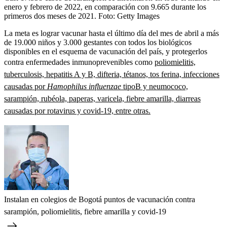
enero y febrero de 2022, en comparación con 9.665 durante los
primeros dos meses de 2021.
Foto:
Getty Images
La meta es lograr vacunar hasta el último día del mes de abril a más
de 19.000 niños y 3.000 gestantes con todos los biológicos
disponibles en el esquema de vacunación del país, y protegerlos
contra enfermedades inmunoprevenibles como
poliomielitis,
tuberculosis, hepatitis A y B, difteria, tétanos, tos ferina, infecciones
causadas por
Hamophilus influenzae
tipoB y neumococo,
sarampión, rubéola, paperas, varicela, fiebre amarilla, diarreas
causadas por rotavirus y covid-19, entre otras.
Instalan en colegios de Bogotá puntos de vacunación contra
sarampión, poliomielitis, fiebre amarilla y covid-19