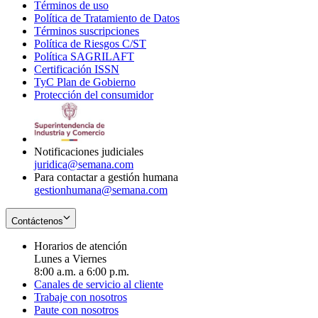
Términos de uso
Opens
Política de Tratamiento de Datos
in
Opens
Términos suscripciones
new
Opens
in
Política de Riesgos C/ST
window
in
Opens
new
Política SAGRILAFT
Opens
new
in
window
Certificación ISSN
Opens
in
window
new
TyC Plan de Gobierno
in
new
Opens
window
Protección del consumidor
new
window
in
Opens
window
new
in
window
new
window
Notificaciones judiciales
juridica@semana.com
Para contactar a gestión humana
gestionhumana@semana.com
Contáctenos
Horarios de atención
Lunes a Viernes
8:00 a.m. a 6:00 p.m.
Canales de servicio al cliente
Trabaje con nosotros
Paute con nosotros