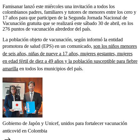
Famisanar lanzó este miércoles una invitación a todos los
colombianos padres, familiares y tutores de menores entre los cero y
17 años para que participen de la Segunda Jornada Nacional de
Vacunación gratuita que se realizará este sábado 30 de abril, en los
276 puntos de vacunación alrededor del país.
La población objeto de vacunación, según informó la entidad
promotora de salud (EPS) en un comunicado,
son los niños menores
de seis años, niñas de nueve a 17 años, mujeres gestantes, mujeres
en edad fértil de diez a 49 años y la población susceptible para fiebre
amarilla
en todos los municipios del país.
Gobierno de Japón y Unicef, unidos para fortalecer vacunación
anticovid en Colombia