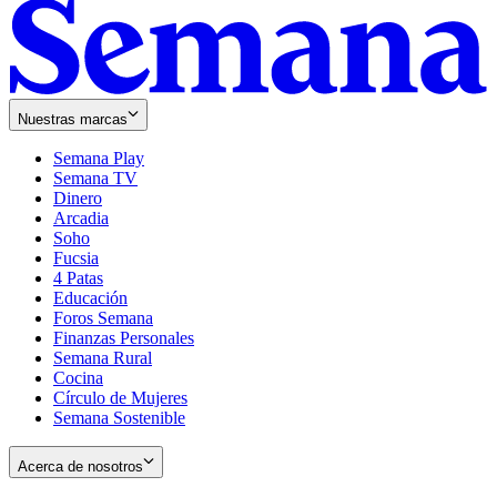
Nuestras marcas
Semana Play
Semana TV
Dinero
Arcadia
Soho
Opens
Fucsia
in
Opens
4 Patas
new
in
Educación
window
new
Foros Semana
window
Finanzas Personales
Semana Rural
Cocina
Círculo de Mujeres
Semana Sostenible
Acerca de nosotros