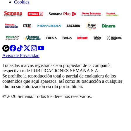
Cookies
Opens
Opens
Opens
Opens
Opens
in
in
in
in
in
Aviso de Privacidad
Opens
new
new
new
new
new
in
window
window
window
window
window
Todas las marcas registradas son propiedad de la compañía
new
respectiva o de PUBLICACIONES SEMANA S.A.
window
Se prohíbe la reproducción total o parcial de cualquiera de los
contenidos que aquí aparezca, así como su traducción a cualquier
idioma sin autorización escrita por su titular.
© 2026 Semana. Todos los derechos reservados.