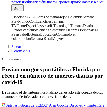
noticias
Política
Nación
Dinero
Deportes
Opinión
Impresa
Jet Set
Más
Elecciones 2026
Foros Semana
Mejor Colombia
Semana
Play
Mundo
Confidenciales
Semana
TV
Gente
Especiales
Arcadia
Tecnología
Turismo
Estados
Unidos
Vehículos
Semana Sostenible
Finanzas Personales
4
Patas
Salud
Loterías
Educación
Contenido en
colaboración
Semana Rural
Mujeres
Semana
|
Coronavirus
Coronavirus
Envían morgues portátiles a Florida por
récord en número de muertes diarias por
covid-19
La capacidad del sistema hospitalario del estado está copada debido
al aumento de infectados con la variante delta.
Siga las noticias de SEMANA en Google Discover y manténgase