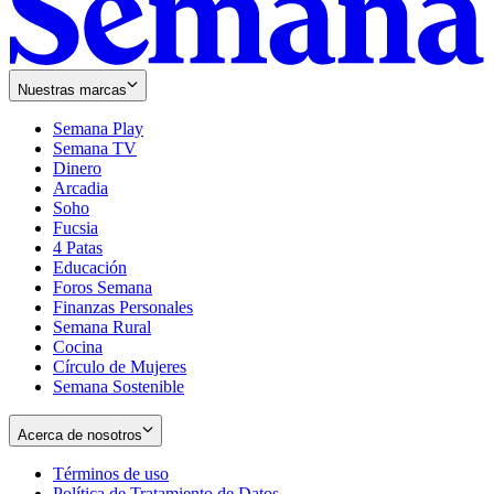
Nuestras marcas
Semana Play
Semana TV
Dinero
Arcadia
Soho
Opens
Fucsia
in
Opens
4 Patas
new
in
Educación
window
new
Foros Semana
window
Finanzas Personales
Semana Rural
Cocina
Círculo de Mujeres
Semana Sostenible
Acerca de nosotros
Términos de uso
Opens
Política de Tratamiento de Datos
in
Opens