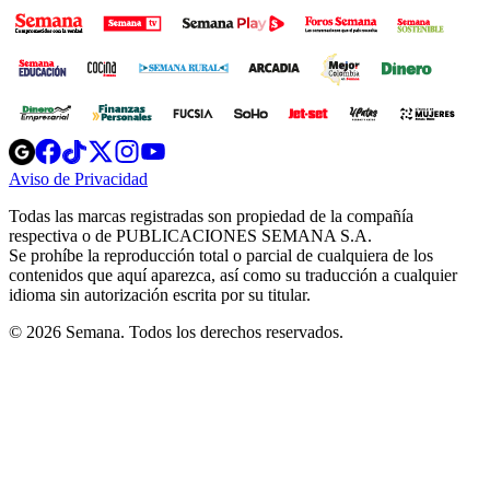
Opens
Opens
Opens
Opens
Opens
in
in
in
in
in
Aviso de Privacidad
Opens
new
new
new
new
new
in
window
window
window
window
window
Todas las marcas registradas son propiedad de la compañía
new
respectiva o de PUBLICACIONES SEMANA S.A.
window
Se prohíbe la reproducción total o parcial de cualquiera de los
contenidos que aquí aparezca, así como su traducción a cualquier
idioma sin autorización escrita por su titular.
© 2026 Semana. Todos los derechos reservados.