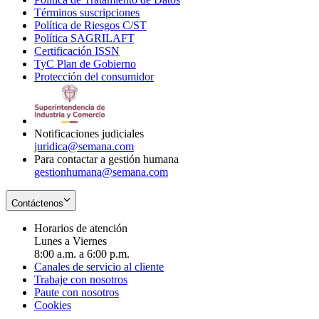
Términos suscripciones
new
Opens
in
Política de Riesgos C/ST
window
in
Opens
new
Política SAGRILAFT
Opens
new
in
window
Certificación ISSN
Opens
in
window
new
TyC Plan de Gobierno
in
new
Opens
window
Protección del consumidor
new
window
in
Opens
window
new
in
window
new
window
Notificaciones judiciales
juridica@semana.com
Para contactar a gestión humana
gestionhumana@semana.com
Contáctenos
Horarios de atención
Lunes a Viernes
8:00 a.m. a 6:00 p.m.
Canales de servicio al cliente
Trabaje con nosotros
Paute con nosotros
Cookies