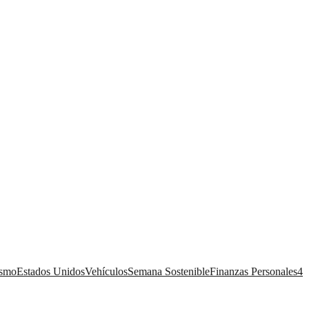
ismo
Estados Unidos
Vehículos
Semana Sostenible
Finanzas Personales
4