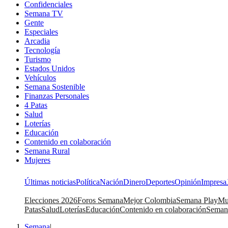
Confidenciales
Semana TV
Gente
Especiales
Arcadia
Tecnología
Turismo
Estados Unidos
Vehículos
Semana Sostenible
Finanzas Personales
4 Patas
Salud
Loterías
Educación
Contenido en colaboración
Semana Rural
Mujeres
Últimas noticias
Política
Nación
Dinero
Deportes
Opinión
Impresa
Elecciones 2026
Foros Semana
Mejor Colombia
Semana Play
Mu
Patas
Salud
Loterías
Educación
Contenido en colaboración
Seman
Semana
|