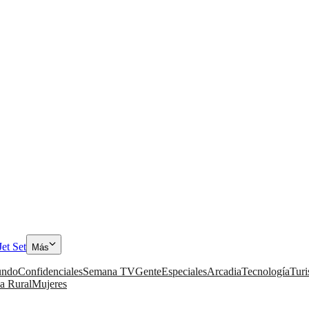
Jet Set
Más
ndo
Confidenciales
Semana TV
Gente
Especiales
Arcadia
Tecnología
Tur
a Rural
Mujeres