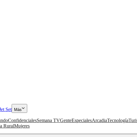
Jet Set
Más
ndo
Confidenciales
Semana TV
Gente
Especiales
Arcadia
Tecnología
Tur
a Rural
Mujeres