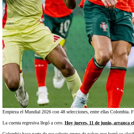
Empieza el Mundial 2026 con 48 selecciones, entre ellas Colombia.
F
La cuenta regresiva llegó a cero.
Hoy jueves, 11 de junio, arranca e
Colombia hace parte de ese selecto grupo de países que logró su clasi