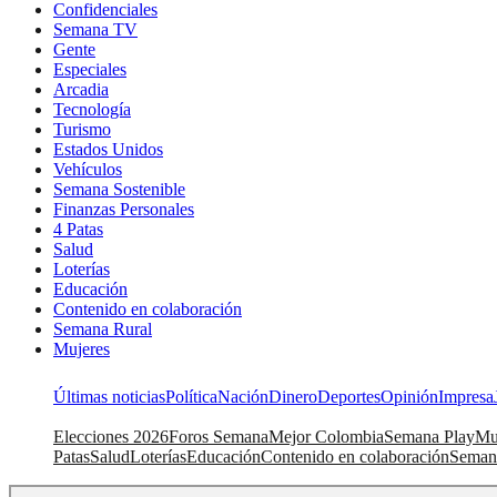
Confidenciales
Semana TV
Gente
Especiales
Arcadia
Tecnología
Turismo
Estados Unidos
Vehículos
Semana Sostenible
Finanzas Personales
4 Patas
Salud
Loterías
Educación
Contenido en colaboración
Semana Rural
Mujeres
Últimas noticias
Política
Nación
Dinero
Deportes
Opinión
Impresa
Elecciones 2026
Foros Semana
Mejor Colombia
Semana Play
Mu
Patas
Salud
Loterías
Educación
Contenido en colaboración
Seman