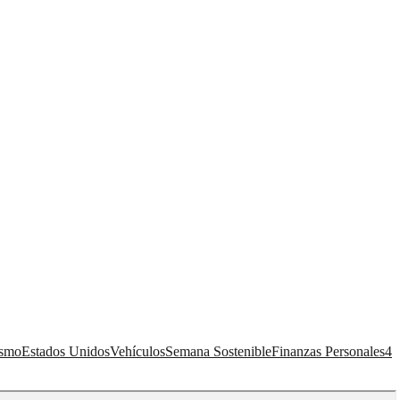
ismo
Estados Unidos
Vehículos
Semana Sostenible
Finanzas Personales
4