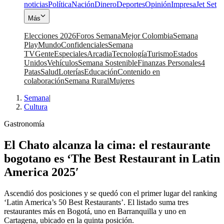
noticias
Política
Nación
Dinero
Deportes
Opinión
Impresa
Jet Set
Más
Elecciones 2026
Foros Semana
Mejor Colombia
Semana
Play
Mundo
Confidenciales
Semana
TV
Gente
Especiales
Arcadia
Tecnología
Turismo
Estados
Unidos
Vehículos
Semana Sostenible
Finanzas Personales
4
Patas
Salud
Loterías
Educación
Contenido en
colaboración
Semana Rural
Mujeres
Semana
|
Cultura
Gastronomía
El Chato alcanza la cima: el restaurante
bogotano es ‘The Best Restaurant in Latin
America 2025′
Ascendió dos posiciones y se quedó con el primer lugar del ranking
‘Latin America’s 50 Best Restaurants’. El listado suma tres
restaurantes más en Bogotá, uno en Barranquilla y uno en
Cartagena, ubicado en la quinta posición.