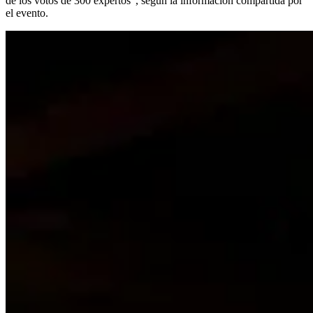
de los votos de 300 expertos”, según la información compartida por
el evento.