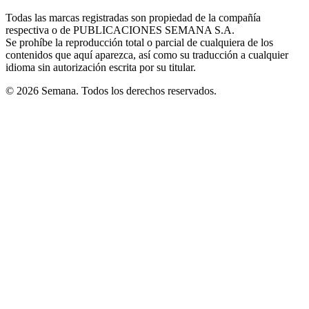
in
window
window
window
window
window
Todas las marcas registradas son propiedad de la compañía
new
respectiva o de PUBLICACIONES SEMANA S.A.
window
Se prohíbe la reproducción total o parcial de cualquiera de los
contenidos que aquí aparezca, así como su traducción a cualquier
idioma sin autorización escrita por su titular.
© 2026 Semana. Todos los derechos reservados.