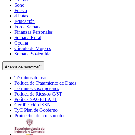
Soho
Opens
Fucsia
in
Opens
4 Patas
new
in
Educación
window
new
Foros Semana
window
Finanzas Personales
Semana Rural
Cocina
Círculo de Mujeres
Semana Sostenible
Acerca de nosotros
Términos de uso
Opens
Política de Tratamiento de Datos
in
Opens
Términos suscripciones
new
Opens
in
Política de Riesgos C/ST
window
in
Opens
new
Política SAGRILAFT
Opens
new
in
window
Certificación ISSN
Opens
in
window
new
TyC Plan de Gobierno
in
new
Opens
window
Protección del consumidor
new
window
in
Opens
window
new
in
window
new
window