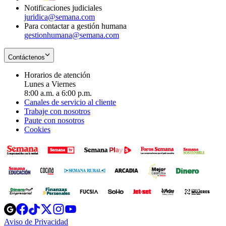
Notificaciones judiciales
juridica@semana.com
Para contactar a gestión humana
gestionhumana@semana.com
Contáctenos
Horarios de atención
Lunes a Viernes
8:00 a.m. a 6:00 p.m.
Canales de servicio al cliente
Trabaje con nosotros
Paute con nosotros
Cookies
Opens
Opens
Opens
Opens
Opens
in
in
in
in
in
Aviso de Privacidad
Opens
new
new
new
new
new