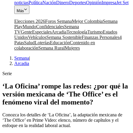
noticias
Política
Nación
Dinero
Deportes
Opinión
Impresa
Jet Set
Más
Elecciones 2026
Foros Semana
Mejor Colombia
Semana
Play
Mundo
Confidenciales
Semana
TV
Gente
Especiales
Arcadia
Tecnología
Turismo
Estados
Unidos
Vehículos
Semana Sostenible
Finanzas Personales
4
Patas
Salud
Loterías
Educación
Contenido en
colaboración
Semana Rural
Mujeres
Semana
|
Arcadia
Serie
‘La Oficina’ rompe las redes: ¿por qué la
versión mexicana de ‘The Office’ es el
fenómeno viral del momento?
Conozca los detalles de ‘La Oficina’, la adaptación mexicana de
‘The Office’ en Prime Video: elenco, número de capítulos y el
enfoque en la realidad laboral actual.