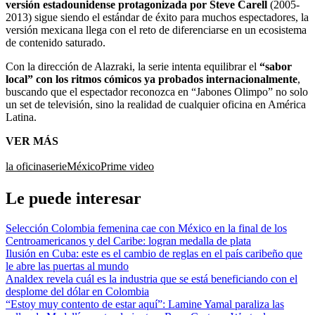
versión estadounidense protagonizada por Steve Carell
(2005-
2013) sigue siendo el estándar de éxito para muchos espectadores, la
versión mexicana llega con el reto de diferenciarse en un ecosistema
de contenido saturado.
Con la dirección de Alazraki, la serie intenta equilibrar el
“sabor
local” con los ritmos cómicos ya probados internacionalmente
,
buscando que el espectador reconozca en “Jabones Olimpo” no solo
un set de televisión, sino la realidad de cualquier oficina en América
Latina.
VER MÁS
la oficina
serie
México
Prime video
Le puede interesar
Selección Colombia femenina cae con México en la final de los
Centroamericanos y del Caribe: logran medalla de plata
Ilusión en Cuba: este es el cambio de reglas en el país caribeño que
le abre las puertas al mundo
Analdex revela cuál es la industria que se está beneficiando con el
desplome del dólar en Colombia
“Estoy muy contento de estar aquí”: Lamine Yamal paraliza las