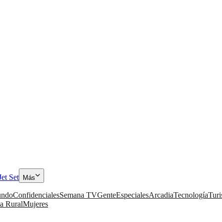
Jet Set
Más
ndo
Confidenciales
Semana TV
Gente
Especiales
Arcadia
Tecnología
Tur
a Rural
Mujeres