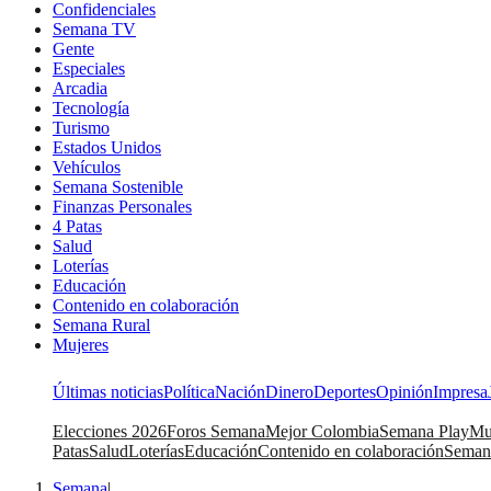
Confidenciales
Semana TV
Gente
Especiales
Arcadia
Tecnología
Turismo
Estados Unidos
Vehículos
Semana Sostenible
Finanzas Personales
4 Patas
Salud
Loterías
Educación
Contenido en colaboración
Semana Rural
Mujeres
Últimas noticias
Política
Nación
Dinero
Deportes
Opinión
Impresa
Elecciones 2026
Foros Semana
Mejor Colombia
Semana Play
Mu
Patas
Salud
Loterías
Educación
Contenido en colaboración
Seman
Semana
|