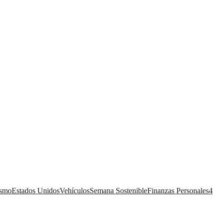
ismo
Estados Unidos
Vehículos
Semana Sostenible
Finanzas Personales
4