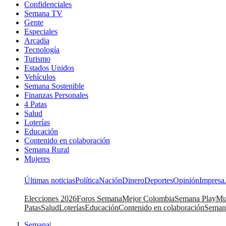
Confidenciales
Semana TV
Gente
Especiales
Arcadia
Tecnología
Turismo
Estados Unidos
Vehículos
Semana Sostenible
Finanzas Personales
4 Patas
Salud
Loterías
Educación
Contenido en colaboración
Semana Rural
Mujeres
Últimas noticias
Política
Nación
Dinero
Deportes
Opinión
Impresa
Elecciones 2026
Foros Semana
Mejor Colombia
Semana Play
Mu
Patas
Salud
Loterías
Educación
Contenido en colaboración
Seman
Semana
|