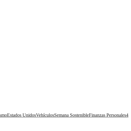
ismo
Estados Unidos
Vehículos
Semana Sostenible
Finanzas Personales
4