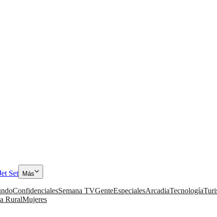
Jet Set
Más
ndo
Confidenciales
Semana TV
Gente
Especiales
Arcadia
Tecnología
Tur
a Rural
Mujeres