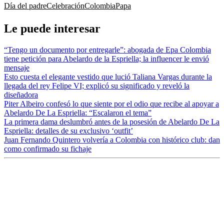
Día del padre
Celebración
Colombia
Papa
Le puede interesar
“Tengo un documento por entregarle”: abogada de Epa Colombia
tiene petición para Abelardo de la Espriella; la influencer le envió
mensaje
Esto cuesta el elegante vestido que lució Taliana Vargas durante la
llegada del rey Felipe VI; explicó su significado y reveló la
diseñadora
Piter Albeiro confesó lo que siente por el odio que recibe al apoyar a
Abelardo De La Espriella: “Escalaron el tema”
La primera dama deslumbró antes de la posesión de Abelardo De La
Espriella: detalles de su exclusivo ‘outfit’
Juan Fernando Quintero volvería a Colombia con histórico club: dan
como confirmado su fichaje