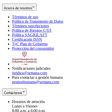
Acerca de nosotros
Términos de uso
Opens
Política de Tratamiento de Datos
in
Opens
Términos suscripciones
new
Opens
in
Política de Riesgos C/ST
window
in
Opens
new
Política SAGRILAFT
Opens
new
in
window
Certificación ISSN
Opens
in
window
new
TyC Plan de Gobierno
in
new
Opens
window
Protección del consumidor
new
window
in
Opens
window
new
in
window
new
window
Notificaciones judiciales
juridica@semana.com
Para contactar a gestión humana
gestionhumana@semana.com
Contáctenos
Horarios de atención
Lunes a Viernes
8:00 a.m. a 6:00 p.m.