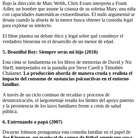
Bajo la dirección de Marc Webb, Chris Evans interpreta a Frank
Adler, un hombre que asume la crianza de su sobrina Mary, una niña
con capacidades matemáticas extraordinarias. El nudo argumental se
desata cuando la abuela de la menor busca obtener la custodia legal
para explotar su intelecto.
El filme plantea un debate ético y legal sobre qué constituye el
verdadero bienestar en el desarrollo de un menor de edad.
5. Beautiful Boy: Siempre serás mi hijo (2018)
Esta cinta se fundamenta en los libros de memorias de David y Nic
Sheff, interpretados en la pantalla por Steve Carell y Timothée
Chalamet.
La producción aborda de manera cruda y realista el
impacto del consumo de sustancias psicoactivas en el entorno
familiar.
A través de un ciclo continuo de recaídas y procesos de
desintoxicación, el largometraje resalta los límites del apoyo paterno
y la persistencia de los lazos familiares frente a crisis de salud
pública.
6. Entrenando a papá (2007)
Dwayne Johnson protagoniza esta comedia familiar en el papel de
Joe Kingman, un mariscal de campo de fútbol americano cuya