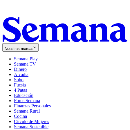
Nuestras marcas
Semana Play
Semana TV
Dinero
Arcadia
Soho
Opens
Fucsia
in
Opens
4 Patas
new
in
Educación
window
new
Foros Semana
window
Finanzas Personales
Semana Rural
Cocina
Círculo de Mujeres
Semana Sostenible