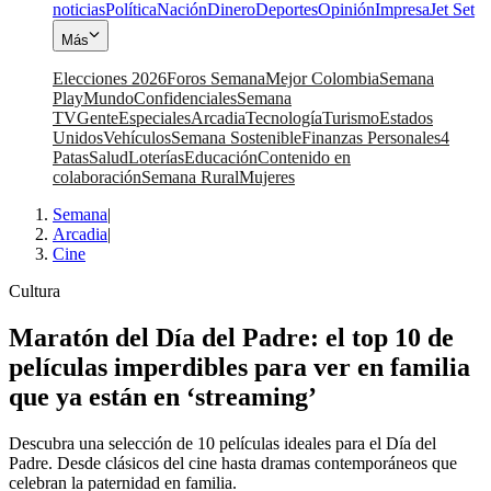
noticias
Política
Nación
Dinero
Deportes
Opinión
Impresa
Jet Set
Más
Elecciones 2026
Foros Semana
Mejor Colombia
Semana
Play
Mundo
Confidenciales
Semana
TV
Gente
Especiales
Arcadia
Tecnología
Turismo
Estados
Unidos
Vehículos
Semana Sostenible
Finanzas Personales
4
Patas
Salud
Loterías
Educación
Contenido en
colaboración
Semana Rural
Mujeres
Semana
|
Arcadia
|
Cine
Cultura
Maratón del Día del Padre: el top 10 de
películas imperdibles para ver en familia
que ya están en ‘streaming’
Descubra una selección de 10 películas ideales para el Día del
Padre. Desde clásicos del cine hasta dramas contemporáneos que
celebran la paternidad en familia.