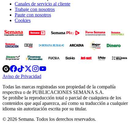
Canales de servicio al cliente
Trabaje con nosotros
Paute con nosotros
Cookies
Opens
Opens
Opens
Opens
Opens
in
in
in
in
in
Aviso de Privacidad
Opens
new
new
new
new
new
in
window
window
window
window
window
Todas las marcas registradas son propiedad de la compañía
new
respectiva o de PUBLICACIONES SEMANA S.A.
window
Se prohíbe la reproducción total o parcial de cualquiera de los
contenidos que aquí aparezca, así como su traducción a cualquier
idioma sin autorización escrita por su titular.
© 2026 Semana. Todos los derechos reservados.