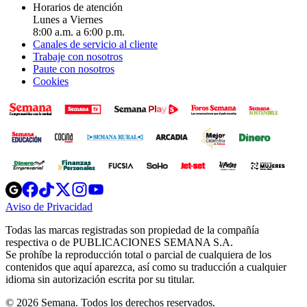
Horarios de atención
Lunes a Viernes
8:00 a.m. a 6:00 p.m.
Canales de servicio al cliente
Trabaje con nosotros
Paute con nosotros
Cookies
Opens
Opens
Opens
Opens
Opens
in
in
in
in
in
Aviso de Privacidad
Opens
new
new
new
new
new
in
window
window
window
window
window
Todas las marcas registradas son propiedad de la compañía
new
respectiva o de PUBLICACIONES SEMANA S.A.
window
Se prohíbe la reproducción total o parcial de cualquiera de los
contenidos que aquí aparezca, así como su traducción a cualquier
idioma sin autorización escrita por su titular.
© 2026 Semana. Todos los derechos reservados.