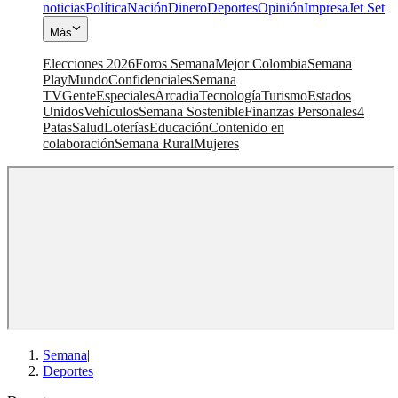
noticias
Política
Nación
Dinero
Deportes
Opinión
Impresa
Jet Set
Más
Elecciones 2026
Foros Semana
Mejor Colombia
Semana
Play
Mundo
Confidenciales
Semana
TV
Gente
Especiales
Arcadia
Tecnología
Turismo
Estados
Unidos
Vehículos
Semana Sostenible
Finanzas Personales
4
Patas
Salud
Loterías
Educación
Contenido en
colaboración
Semana Rural
Mujeres
Semana
|
Deportes