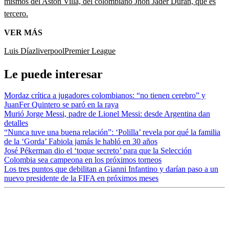
mismos del Aston Villa, del colombiano Jhon Jader Durán, que es
tercero.
VER MÁS
Luis Díaz
liverpool
Premier League
Le puede interesar
Mordaz crítica a jugadores colombianos: “no tienen cerebro” y
JuanFer Quintero se paró en la raya
Murió Jorge Messi, padre de Lionel Messi: desde Argentina dan
detalles
“Nunca tuve una buena relación”: ‘Polilla’ revela por qué la familia
de la ‘Gorda’ Fabiola jamás le habló en 30 años
José Pékerman dio el ‘toque secreto’ para que la Selección
Colombia sea campeona en los próximos torneos
Los tres puntos que debilitan a Gianni Infantino y darían paso a un
nuevo presidente de la FIFA en próximos meses