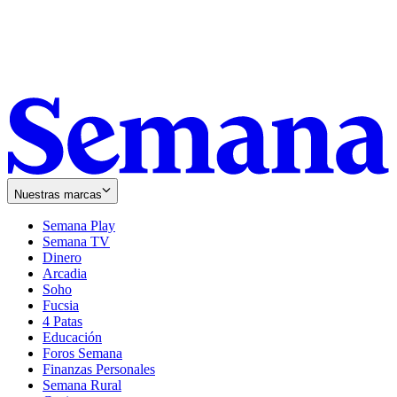
Nuestras marcas
Semana Play
Semana TV
Dinero
Arcadia
Soho
Opens
Fucsia
in
Opens
4 Patas
new
in
Educación
window
new
Foros Semana
window
Finanzas Personales
Semana Rural