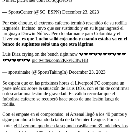
Núñez.
pic.twitter.com/Q3SqqQeOvs
— SportsCenter (@SC_ESPN)
December 23, 2023
Por este choque, el extremo cafetero terminó resentido de su rodilla
izquierda. Incluso, tuvo que ser sustituido y en su lugar ingresó el
uruguayo Darwin Núñez. Pero lo alarmante para Colombia y el
Liverpool
es que Lucho salió cojeando y cuando estaba ya en el
banco de suplentes soltó una que otra lágrima
.
Luis Diaz crying on the bench right now 💔💔💔💔💔💔💔💔💔💔
💔💔💔💔💔💔
pic.twitter.com/2KkvIC8wHB
— sportsintake (@SportsTakingIn)
December 23, 2023
Se espera que en las próximas horas el Liverpool FC comparta un
parte médico sobre la situación de Luis Díaz, con el fin de confirmar
o descartar una lesión de gravedad. Es válido recordar que el
futbolista cafetero se recuperó hace poco de una lesión larga de
rodilla.
Con el empate en el compromiso, el Arsenal llegó a los 40 puntos y
sigue por ahora liderando la tabla de la Premier League. Por su
parte,
el Liverpool quedó en la segunda casilla con 39 unidades, los