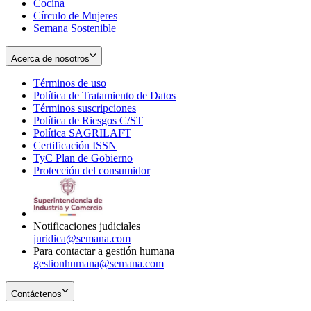
Cocina
Círculo de Mujeres
Semana Sostenible
Acerca de nosotros
Términos de uso
Opens
Política de Tratamiento de Datos
in
Opens
Términos suscripciones
new
Opens
in
Política de Riesgos C/ST
window
in
Opens
new
Política SAGRILAFT
Opens
new
in
window
Certificación ISSN
Opens
in
window
new
TyC Plan de Gobierno
in
new
Opens
window
Protección del consumidor
new
window
in
Opens
window
new
in
window
new
window
Notificaciones judiciales
juridica@semana.com
Para contactar a gestión humana
gestionhumana@semana.com
Contáctenos