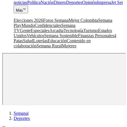
noticias
Política
Nación
Dinero
Deportes
Opinión
Impresa
Jet Set
Más
Elecciones 2026
Foros Semana
Mejor Colombia
Semana
Play
Mundo
Confidenciales
Semana
TV
Gente
Especiales
Arcadia
Tecnología
Turismo
Estados
Unidos
Vehículos
Semana Sostenible
Finanzas Personales
4
Patas
Salud
Loterías
Educación
Contenido en
colaboración
Semana Rural
Mujeres
Semana
|
Deportes