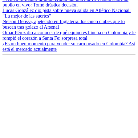
pupilo en vivo: Tomó drástica decisión
Lucas González dio pista sobre nueva salida en Atlético Nacional:
“La mejor de las suertes”
Nelson Deossa, apetecido en Inglaterra: los cinco clubes que lo
buscan tras golazo al Arsenal
Omar Pérez dio a conocer de qué equipo es hincha en Colombia y le
rompió el corazón a Santa Fe: sorpresa total
¿Es un buen momento para vender su carro usado en Colombia? Así
está el mercado actualmente