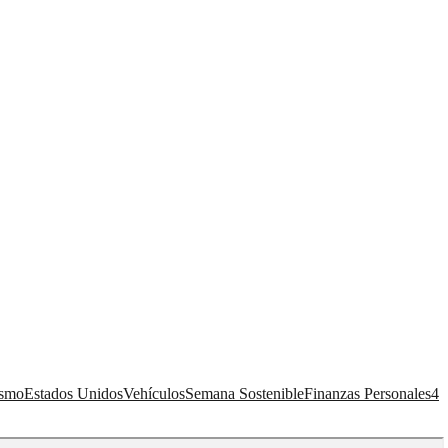
ismo
Estados Unidos
Vehículos
Semana Sostenible
Finanzas Personales
4