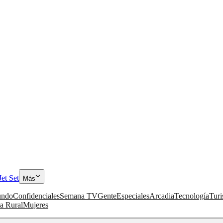
Jet Set
Más
ndo
Confidenciales
Semana TV
Gente
Especiales
Arcadia
Tecnología
Tur
a Rural
Mujeres