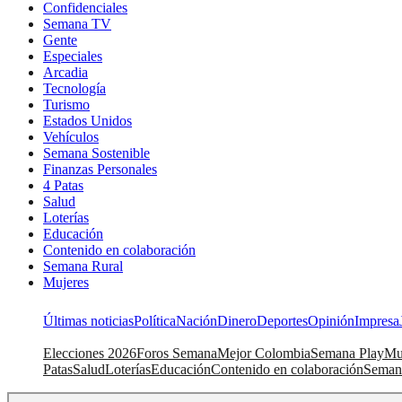
Confidenciales
Semana TV
Gente
Especiales
Arcadia
Tecnología
Turismo
Estados Unidos
Vehículos
Semana Sostenible
Finanzas Personales
4 Patas
Salud
Loterías
Educación
Contenido en colaboración
Semana Rural
Mujeres
Últimas noticias
Política
Nación
Dinero
Deportes
Opinión
Impresa
Elecciones 2026
Foros Semana
Mejor Colombia
Semana Play
Mu
Patas
Salud
Loterías
Educación
Contenido en colaboración
Seman