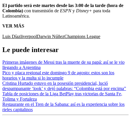
El partido será este martes desde las 3:00 de la tarde (hora de
Colombia)
con transmisión de
ESPN
y
Disney+
para toda
Latinoamérica.
VER MÁS
Luis Díaz
liverpool
Darwin Núñez
Champions League
Le puede interesar
Primeras imágenes de Messi tras la muerte de su papá: así se le vio
llegando a Argentina
Pico y placa regional este domingo 9 de agosto: estos son los
horarios y la multa si lo incumple
Cristina Hurtado estuvo en la posesión presidencial, lució
despampanante ‘look’ y dejó palabras: “Colombia está por encima”
Tabla de posiciones de la Liga BetPlay tras victorias de Santa Fe,
Tolima y Fortaleza
Restaurante en el Tren de la Sabana: así es la experiencia sobre los
rieles capitalinos