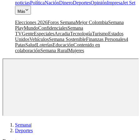
noticias
Política
Nación
Dinero
Deportes
Opinión
Impresa
Jet Set
Más
Elecciones 2026
Foros Semana
Mejor Colombia
Semana
Play
Mundo
Confidenciales
Semana
TV
Gente
Especiales
Arcadia
Tecnología
Turismo
Estados
Unidos
Vehículos
Semana Sostenible
Finanzas Personales
4
Patas
Salud
Loterías
Educación
Contenido en
colaboración
Semana Rural
Mujeres
Semana
|
Deportes