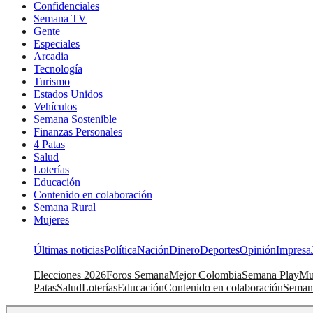
Confidenciales
Semana TV
Gente
Especiales
Arcadia
Tecnología
Turismo
Estados Unidos
Vehículos
Semana Sostenible
Finanzas Personales
4 Patas
Salud
Loterías
Educación
Contenido en colaboración
Semana Rural
Mujeres
Últimas noticias
Política
Nación
Dinero
Deportes
Opinión
Impresa
Elecciones 2026
Foros Semana
Mejor Colombia
Semana Play
Mu
Patas
Salud
Loterías
Educación
Contenido en colaboración
Seman