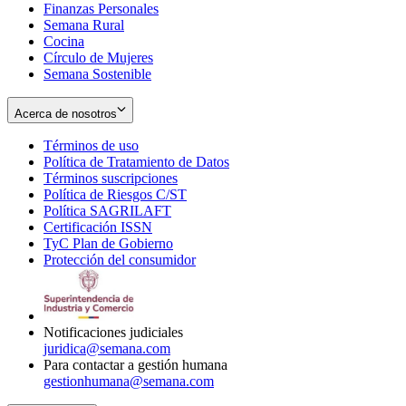
Finanzas Personales
Semana Rural
Cocina
Círculo de Mujeres
Semana Sostenible
Acerca de nosotros
Términos de uso
Opens
Política de Tratamiento de Datos
in
Opens
Términos suscripciones
new
Opens
in
Política de Riesgos C/ST
window
in
Opens
new
Política SAGRILAFT
Opens
new
in
window
Certificación ISSN
Opens
in
window
new
TyC Plan de Gobierno
in
new
Opens
window
Protección del consumidor
new
window
in
Opens
window
new
in
window
new
window
Notificaciones judiciales
juridica@semana.com
Para contactar a gestión humana
gestionhumana@semana.com