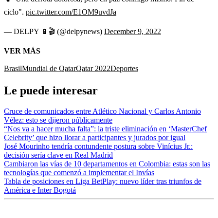
ciclo".
pic.twitter.com/E1OM9uvdJa
— DELPY 📱🎬 (@delpynews)
December 9, 2022
VER MÁS
Brasil
Mundial de Qatar
Qatar 2022
Deportes
Le puede interesar
Cruce de comunicados entre Atlético Nacional y Carlos Antonio
Vélez: esto se dijeron públicamente
“Nos va a hacer mucha falta”: la triste eliminación en ‘MasterChef
Celebrity’ que hizo llorar a participantes y jurados por igual
José Mourinho tendría contundente postura sobre Vinícius Jr.:
decisión sería clave en Real Madrid
Cambiaron las vías de 10 departamentos en Colombia: estas son las
tecnologías que comenzó a implementar el Invías
Tabla de posiciones en Liga BetPlay: nuevo líder tras triunfos de
América e Inter Bogotá