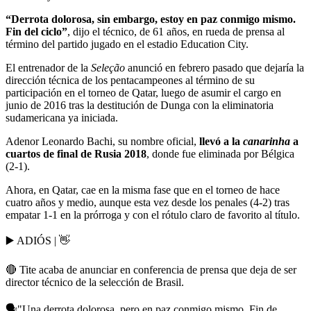
“Derrota dolorosa, sin embargo, estoy en paz conmigo mismo.
Fin del ciclo”
, dijo el técnico, de 61 años, en rueda de prensa al
término del partido jugado en el estadio Education City.
El entrenador de la
Seleção
anunció en febrero pasado que dejaría la
dirección técnica de los pentacampeones al término de su
participación en el torneo de Qatar, luego de asumir el cargo en
junio de 2016 tras la destitución de Dunga con la eliminatoria
sudamericana ya iniciada.
Adenor Leonardo Bachi, su nombre oficial,
llevó a la
canarinha
a
cuartos de final de Rusia 2018
, donde fue eliminada por Bélgica
(2-1).
Ahora, en Qatar, cae en la misma fase que en el torneo de hace
cuatro años y medio, aunque esta vez desde los penales (4-2) tras
empatar 1-1 en la prórroga y con el rótulo claro de favorito al título.
▶️ ADIÓS | ​👋
🔴 Tite acaba de anunciar en conferencia de prensa que deja de ser
director técnico de la selección de Brasil.
🗣️"Una derrota dolorosa, pero en paz conmigo mismo. Fin de