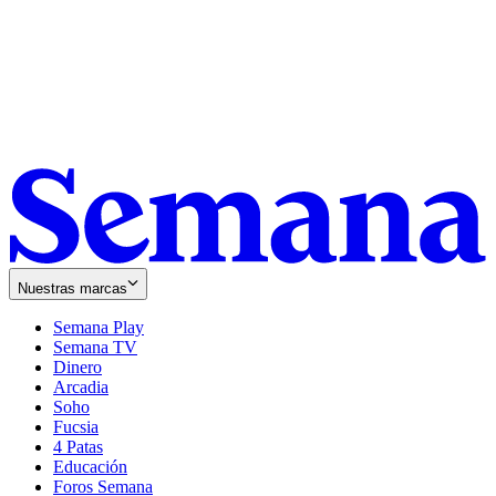
Nuestras marcas
Semana Play
Semana TV
Dinero
Arcadia
Soho
Opens
Fucsia
in
Opens
4 Patas
new
in
Educación
window
new
Foros Semana
window