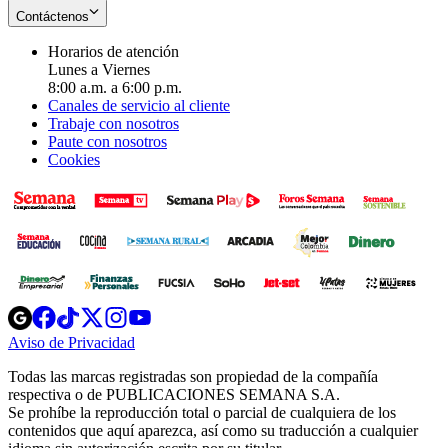
Contáctenos
Horarios de atención
Lunes a Viernes
8:00 a.m. a 6:00 p.m.
Canales de servicio al cliente
Trabaje con nosotros
Paute con nosotros
Cookies
Opens
Opens
Opens
Opens
Opens
in
in
in
in
in
Aviso de Privacidad
Opens
new
new
new
new
new
in
window
window
window
window
window
Todas las marcas registradas son propiedad de la compañía
new
respectiva o de PUBLICACIONES SEMANA S.A.
window
Se prohíbe la reproducción total o parcial de cualquiera de los
contenidos que aquí aparezca, así como su traducción a cualquier