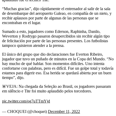
“Muchas gracias”, dijo rápidamente el entrenador al salir de la sala
de desembarque del aeropuerto Galeao, en compañía de un nieto, y
recibir aplausos por parte de algunas de las personas que se
encontraban en el lugar.
Sumado a esto, jugadores como Ederson, Raphinha, Danilo,
Weverton y Rodrygo pasaron desapercibidos sin recibir algún tipo
de felicitación por parte de las personas presentes. Los futbolistas
tampoco quisieron atender a la prensa.
El único del grupo que dio declaraciones fue Everton Ribeiro,
jugador que tuvo un puñado de minutos en la Copa del Mundo. “No
hay mucho de qué hablar. Son momentos difíciles. Uno intenta
confortarse con palabras, pero es difícil. Fue un golpe total y todavía
estamos para digerir eso. Esa herida se quedará abierta por un buen
tiempo”, dijo.
🚨VEJA: Na chegada da Seleção ao Brasil, os jogadores passaram
em silêncio e Tite foi muito aplaudido pelos torcedores.
pic.twitter.com/og7uTTmYjd
— CHOQUEI (@choquei)
December 11, 2022