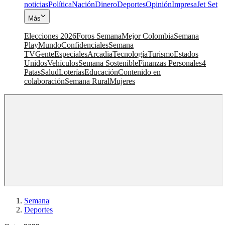
noticias
Política
Nación
Dinero
Deportes
Opinión
Impresa
Jet Set
Más
Elecciones 2026
Foros Semana
Mejor Colombia
Semana
Play
Mundo
Confidenciales
Semana
TV
Gente
Especiales
Arcadia
Tecnología
Turismo
Estados
Unidos
Vehículos
Semana Sostenible
Finanzas Personales
4
Patas
Salud
Loterías
Educación
Contenido en
colaboración
Semana Rural
Mujeres
Semana
|
Deportes