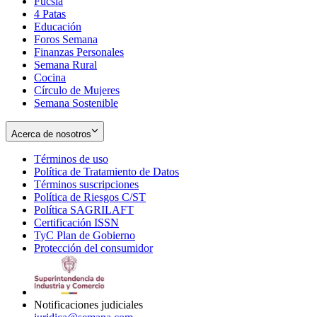
Fucsia
in
Opens
4 Patas
new
in
Educación
window
new
Foros Semana
window
Finanzas Personales
Semana Rural
Cocina
Círculo de Mujeres
Semana Sostenible
Acerca de nosotros
Términos de uso
Opens
Política de Tratamiento de Datos
in
Opens
Términos suscripciones
new
Opens
in
Política de Riesgos C/ST
window
in
Opens
new
Política SAGRILAFT
Opens
new
in
window
Certificación ISSN
Opens
in
window
new
TyC Plan de Gobierno
in
new
Opens
window
Protección del consumidor
new
window
in
Opens
window
new
in
window
new
window
Notificaciones judiciales