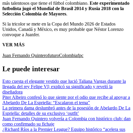
más talentosos que tiene el fútbol colombiano.
Este experimentado
futbolista jugó el Mundial de Brasil 2014 y Rusia 2018 con la
Selección Colombia de Mayores
.
Si la tricolor se mete en la Copa del Mundo 2026 de Estados
Unidos, Canadá y México, es muy probable que Néstor Lorenzo
convoque a Juanfer.
VER MÁS
Juan Fernando Quintero
futuro
Colombia
fpc
Le puede interesar
Esto cuesta el elegante vestido que lució Taliana Vargas durante la
llegada del rey Felipe VI; explicó su significado y reveló la
diseñadora
Piter Albeiro confesó lo que siente por el odio que recibe al apoyar a
Abelardo De La Espriella: “Escalaron el tema”
La primera dama deslumbró antes de la posesión de Abelardo De La
Espriella: detalles de su exclusivo ‘outfit’
Juan Fernando Quintero volvería a Colombia con histórico club: dan
como confirmado su fichaje
¿Richard Ríos a la Premier League? Equipo histórico “acelera sus