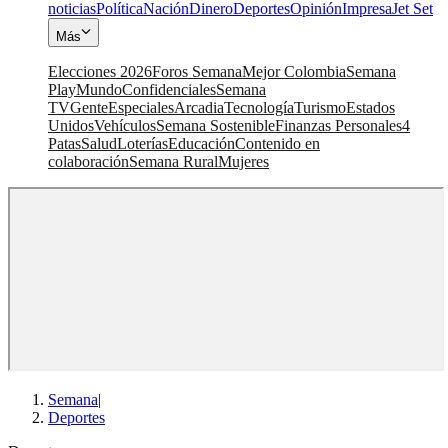
noticias
Política
Nación
Dinero
Deportes
Opinión
Impresa
Jet Set
Más
Elecciones 2026
Foros Semana
Mejor Colombia
Semana
Play
Mundo
Confidenciales
Semana
TV
Gente
Especiales
Arcadia
Tecnología
Turismo
Estados
Unidos
Vehículos
Semana Sostenible
Finanzas Personales
4
Patas
Salud
Loterías
Educación
Contenido en
colaboración
Semana Rural
Mujeres
Semana
|
Deportes