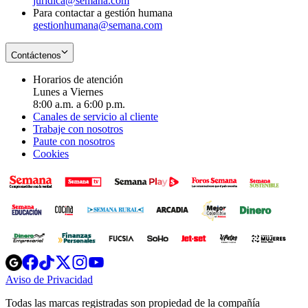
juridica@semana.com
Para contactar a gestión humana
gestionhumana@semana.com
Contáctenos
Horarios de atención
Lunes a Viernes
8:00 a.m. a 6:00 p.m.
Canales de servicio al cliente
Trabaje con nosotros
Paute con nosotros
Cookies
Opens
Opens
Opens
Opens
Opens
in
in
in
in
in
Aviso de Privacidad
Opens
new
new
new
new
new
in
window
window
window
window
window
Todas las marcas registradas son propiedad de la compañía
new