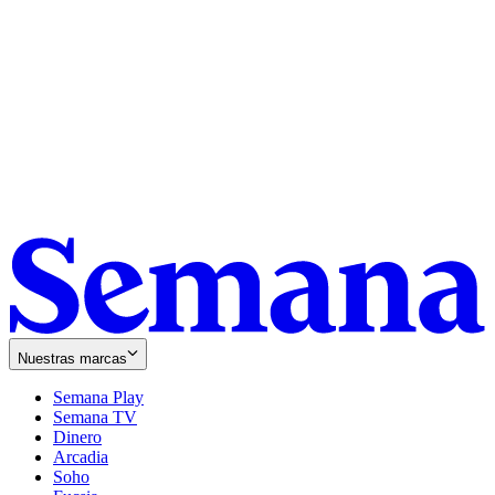
Nuestras marcas
Semana Play
Semana TV
Dinero
Arcadia
Soho
Opens