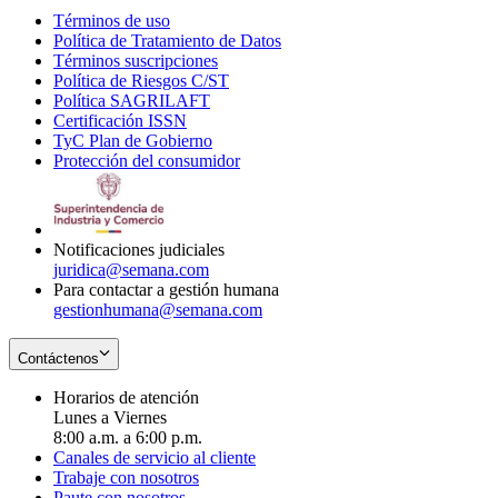
Términos de uso
Opens
Política de Tratamiento de Datos
in
Opens
Términos suscripciones
new
Opens
in
Política de Riesgos C/ST
window
in
Opens
new
Política SAGRILAFT
Opens
new
in
window
Certificación ISSN
Opens
in
window
new
TyC Plan de Gobierno
in
new
Opens
window
Protección del consumidor
new
window
in
Opens
window
new
in
window
new
window
Notificaciones judiciales
juridica@semana.com
Para contactar a gestión humana
gestionhumana@semana.com
Contáctenos
Horarios de atención
Lunes a Viernes
8:00 a.m. a 6:00 p.m.
Canales de servicio al cliente
Trabaje con nosotros
Paute con nosotros