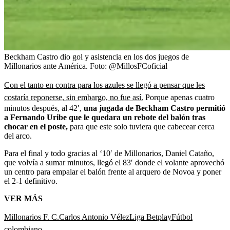
Beckham Castro dio gol y asistencia en los dos juegos de
Millonarios ante América.
Foto:
@MillosFCoficial
Con el tanto en contra para los azules se llegó a pensar que les
costaría reponerse, sin embargo, no fue así.
Porque apenas cuatro
minutos después, al 42′,
una jugada de Beckham Castro permitió
a Fernando Uribe que le quedara un rebote del balón tras
chocar en el poste,
para que este solo tuviera que cabecear cerca
del arco.
Para el final y todo gracias al ‘10′ de Millonarios, Daniel Cataño,
que volvía a sumar minutos, llegó el 83′ donde el volante aprovechó
un centro para empalar el balón frente al arquero de Novoa y poner
el 2-1 definitivo.
VER MÁS
Millonarios F. C.
Carlos Antonio Vélez
Liga Betplay
Fútbol
colombiano