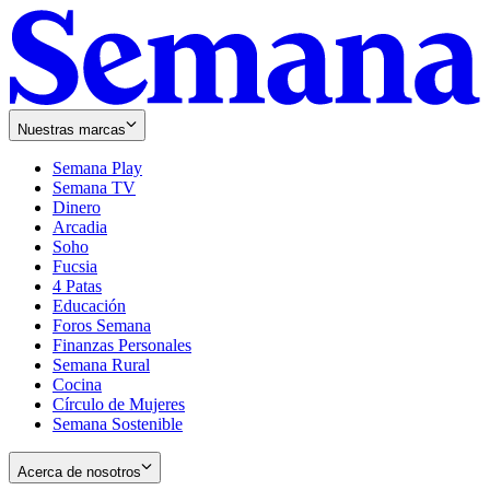
Nuestras marcas
Semana Play
Semana TV
Dinero
Arcadia
Soho
Opens
Fucsia
in
Opens
4 Patas
new
in
Educación
window
new
Foros Semana
window
Finanzas Personales
Semana Rural
Cocina
Círculo de Mujeres
Semana Sostenible
Acerca de nosotros