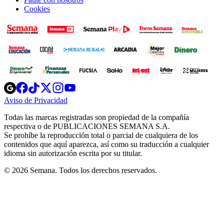
Cookies
Opens
Opens
Opens
Opens
Opens
in
in
in
in
in
Aviso de Privacidad
Opens
new
new
new
new
new
in
window
window
window
window
window
Todas las marcas registradas son propiedad de la compañía
new
respectiva o de PUBLICACIONES SEMANA S.A.
window
Se prohíbe la reproducción total o parcial de cualquiera de los
contenidos que aquí aparezca, así como su traducción a cualquier
idioma sin autorización escrita por su titular.
© 2026 Semana. Todos los derechos reservados.