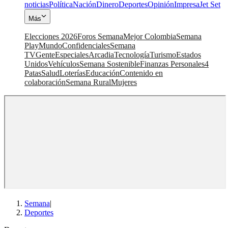
noticias
Política
Nación
Dinero
Deportes
Opinión
Impresa
Jet Set
Más
Elecciones 2026
Foros Semana
Mejor Colombia
Semana
Play
Mundo
Confidenciales
Semana
TV
Gente
Especiales
Arcadia
Tecnología
Turismo
Estados
Unidos
Vehículos
Semana Sostenible
Finanzas Personales
4
Patas
Salud
Loterías
Educación
Contenido en
colaboración
Semana Rural
Mujeres
Semana
|
Deportes