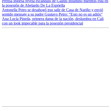
Prensa inglesa revela escándalo de Gianni Infantino mientras está en
la posesión de Abelardo De La Espriella
Antonella Petro se desahogó tras salir de Casa de Nariño y envió
sentido mensaje a su padre Gustavo Petro: “Esto no es un adiós”
Ana Lucía Pineda, primera dama de la nación, deslumbra en Cali
con un look impecable para la posesión presidencial