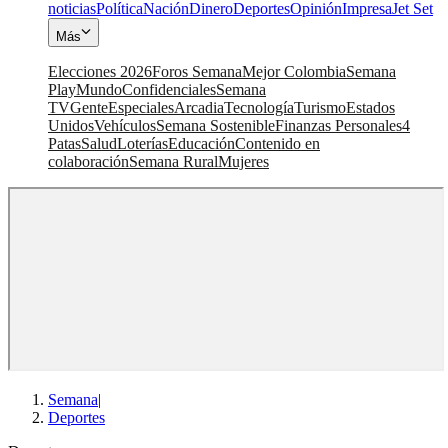
noticias
Política
Nación
Dinero
Deportes
Opinión
Impresa
Jet Set
Más
Elecciones 2026
Foros Semana
Mejor Colombia
Semana
Play
Mundo
Confidenciales
Semana
TV
Gente
Especiales
Arcadia
Tecnología
Turismo
Estados
Unidos
Vehículos
Semana Sostenible
Finanzas Personales
4
Patas
Salud
Loterías
Educación
Contenido en
colaboración
Semana Rural
Mujeres
Semana
|
Deportes