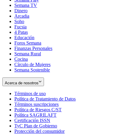
Semana TV
Dinero
Arcadia
Soho
Opens
Fucsia
in
Opens
4 Patas
new
in
Educación
window
new
Foros Semana
window
Finanzas Personales
Semana Rural
Cocina
Círculo de Mujeres
Semana Sostenible
Acerca de nosotros
Términos de uso
Opens
Política de Tratamiento de Datos
in
Opens
Términos suscripciones
new
Opens
in
Política de Riesgos C/ST
window
in
Opens
new
Política SAGRILAFT
Opens
new
in
window
Certificación ISSN
Opens
in
window
new
TyC Plan de Gobierno
in
new
Opens
window
Protección del consumidor
new
window
in
Opens