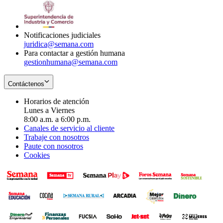
window
new
in
window
new
window
Notificaciones judiciales
juridica@semana.com
Para contactar a gestión humana
gestionhumana@semana.com
Contáctenos
Horarios de atención
Lunes a Viernes
8:00 a.m. a 6:00 p.m.
Canales de servicio al cliente
Trabaje con nosotros
Paute con nosotros
Cookies