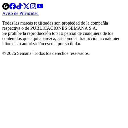
Opens
Opens
Opens
Opens
Opens
in
in
in
in
in
Aviso de Privacidad
Opens
new
new
new
new
new
in
window
window
window
window
window
Todas las marcas registradas son propiedad de la compañía
new
respectiva o de PUBLICACIONES SEMANA S.A.
window
Se prohíbe la reproducción total o parcial de cualquiera de los
contenidos que aquí aparezca, así como su traducción a cualquier
idioma sin autorización escrita por su titular.
© 2026 Semana. Todos los derechos reservados.