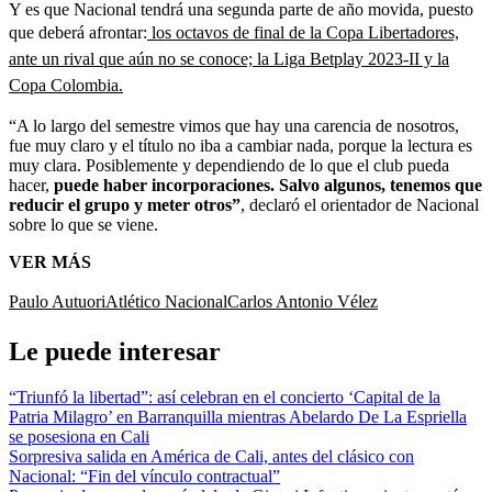
Y es que Nacional tendrá una segunda parte de año movida, puesto
que deberá afrontar:
los octavos de final de la Copa Libertadores,
ante un rival que aún no se conoce; la Liga Betplay 2023-II y la
Copa Colombia.
“A lo largo del semestre vimos que hay una carencia de nosotros,
fue muy claro y el título no iba a cambiar nada, porque la lectura es
muy clara. Posiblemente y dependiendo de lo que el club pueda
hacer,
puede haber incorporaciones. Salvo algunos, tenemos que
reducir el grupo y meter otros”
, declaró el orientador de Nacional
sobre lo que se viene.
VER MÁS
Paulo Autuori
Atlético Nacional
Carlos Antonio Vélez
Le puede interesar
“Triunfó la libertad”: así celebran en el concierto ‘Capital de la
Patria Milagro’ en Barranquilla mientras Abelardo De La Espriella
se posesiona en Cali
Sorpresiva salida en América de Cali, antes del clásico con
Nacional: “Fin del vínculo contractual”