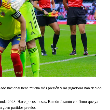
inado nacional tiene mucha más presión y las jugadoras han debido
elanda 2023.
Hace pocos meses, Ramón Jesurún confirmó que ya
erguen partidos previos.