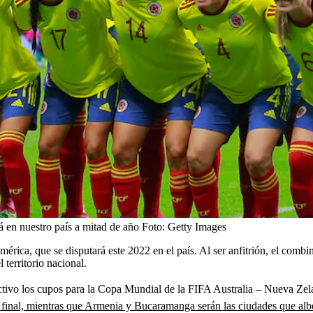
á en nuestro país a mitad de año
Foto:
Getty Images
ica, que se disputará este 2022 en el país. Al ser anfitrión, el comb
 territorio nacional.
ractivo los cupos para la Copa Mundial de la FIFA Australia – Nueva Z
la final, mientras que Armenia y Bucaramanga serán las ciudades que alb