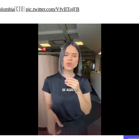
lombia
🇨🇴
pic.twitter.com/VfvIITojFB
powere