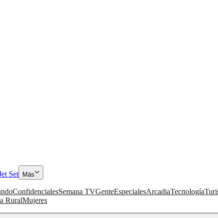
Jet Set
Más
ndo
Confidenciales
Semana TV
Gente
Especiales
Arcadia
Tecnología
Tur
a Rural
Mujeres