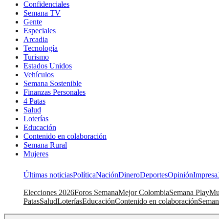
Confidenciales
Semana TV
Gente
Especiales
Arcadia
Tecnología
Turismo
Estados Unidos
Vehículos
Semana Sostenible
Finanzas Personales
4 Patas
Salud
Loterías
Educación
Contenido en colaboración
Semana Rural
Mujeres
Últimas noticias
Política
Nación
Dinero
Deportes
Opinión
Impresa
Elecciones 2026
Foros Semana
Mejor Colombia
Semana Play
Mu
Patas
Salud
Loterías
Educación
Contenido en colaboración
Seman