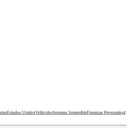
ismo
Estados Unidos
Vehículos
Semana Sostenible
Finanzas Personales
4