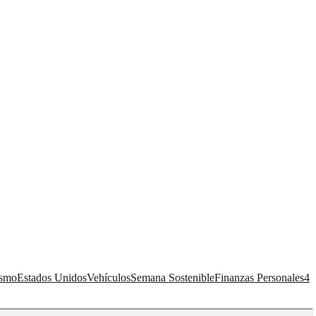
ismo
Estados Unidos
Vehículos
Semana Sostenible
Finanzas Personales
4