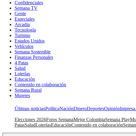
Confidenciales
Semana TV
Gente
Especiales
Arcadia
Tecnología
Turismo
Estados Unidos
Vehículos
Semana Sostenible
Finanzas Personales
4 Patas
Salud
Loterías
Educación
Contenido en colaboración
Semana Rural
Mujeres
Últimas noticias
Política
Nación
Dinero
Deportes
Opinión
Impresa
Elecciones 2026
Foros Semana
Mejor Colombia
Semana Play
Mu
Patas
Salud
Loterías
Educación
Contenido en colaboración
Seman