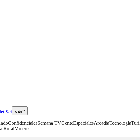
Jet Set
Más
ndo
Confidenciales
Semana TV
Gente
Especiales
Arcadia
Tecnología
Tur
a Rural
Mujeres