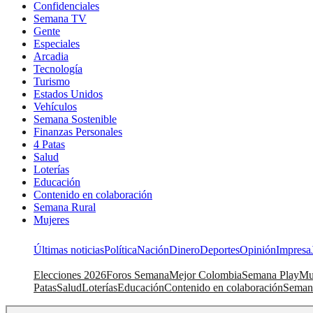
Confidenciales
Semana TV
Gente
Especiales
Arcadia
Tecnología
Turismo
Estados Unidos
Vehículos
Semana Sostenible
Finanzas Personales
4 Patas
Salud
Loterías
Educación
Contenido en colaboración
Semana Rural
Mujeres
Últimas noticias
Política
Nación
Dinero
Deportes
Opinión
Impresa
Elecciones 2026
Foros Semana
Mejor Colombia
Semana Play
Mu
Patas
Salud
Loterías
Educación
Contenido en colaboración
Seman