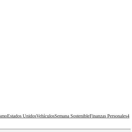
ismo
Estados Unidos
Vehículos
Semana Sostenible
Finanzas Personales
4