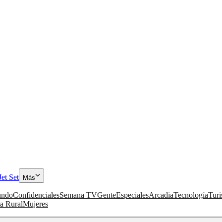
Jet Set
Más
ndo
Confidenciales
Semana TV
Gente
Especiales
Arcadia
Tecnología
Tur
a Rural
Mujeres