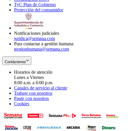
TyC Plan de Gobierno
in
new
Opens
window
Protección del consumidor
new
window
in
Opens
window
new
in
window
new
window
Notificaciones judiciales
juridica@semana.com
Para contactar a gestión humana
gestionhumana@semana.com
Contáctenos
Horarios de atención
Lunes a Viernes
8:00 a.m. a 6:00 p.m.
Canales de servicio al cliente
Trabaje con nosotros
Paute con nosotros
Cookies