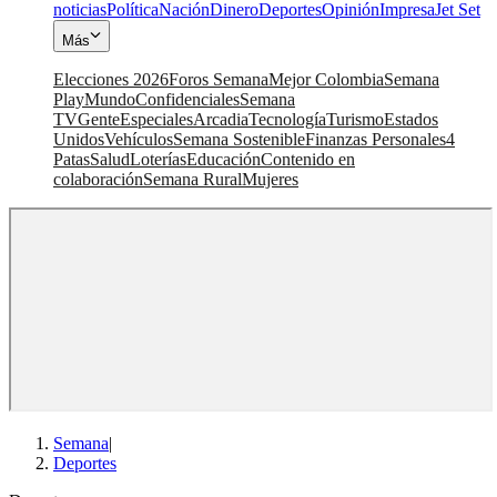
noticias
Política
Nación
Dinero
Deportes
Opinión
Impresa
Jet Set
Más
Elecciones 2026
Foros Semana
Mejor Colombia
Semana
Play
Mundo
Confidenciales
Semana
TV
Gente
Especiales
Arcadia
Tecnología
Turismo
Estados
Unidos
Vehículos
Semana Sostenible
Finanzas Personales
4
Patas
Salud
Loterías
Educación
Contenido en
colaboración
Semana Rural
Mujeres
Semana
|
Deportes