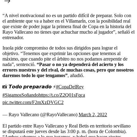
“A nivel motivacional no es un partido difícil de preparar. Solo con
el ambiente que va a haber en el Villamarín, con la posibilidad real
que existe de poder jugar la primera final de Copa en la historia del
Rayo Vallecano no tienes que achuchar mucho al jugador”, señaló el
entrenador.
Iraola pide compromiso de todos sus dirigidos para lograr el
objetivo. “Tenemos que exprimir las opciones que tenemos al
máximo, que cuando pite el árbitro no nos podamos arrepentir de
nada”, sentenció.
“Pasar o no ya dependerá del acierto y los
errores nuestros y del rival, de muchas cosas, pero que nosotros
daremos todo lo que tengamos”
, añadió.
📸 𝙏𝙤𝙙𝙤 𝙥𝙧𝙚𝙥𝙖𝙧𝙖𝙙𝙤 ⚡
#CopaDelRey
#SigamosSoñando
https://t.co/Z2Q01sFqca
pic.twitter.com/F2mXzDVGC2
— Rayo Vallecano (@RayoVallecano)
March 2, 2022
El partido entre Rayo Vallecano y Real Betis en territorio sevillano
se disputará este jueves desde las 3:00 p. m. (hora de Colombia).
“Ambos sabemos a lo que jugamos, y habrá que hacer ajustes.