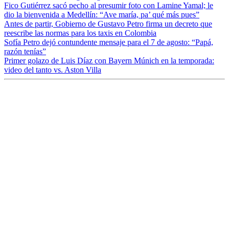
Fico Gutiérrez sacó pecho al presumir foto con Lamine Yamal; le
dio la bienvenida a Medellín: “Ave maría, pa’ qué más pues”
Antes de partir, Gobierno de Gustavo Petro firma un decreto que
reescribe las normas para los taxis en Colombia
Sofía Petro dejó contundente mensaje para el 7 de agosto: “Papá,
razón tenías”
Primer golazo de Luis Díaz con Bayern Múnich en la temporada:
video del tanto vs. Aston Villa