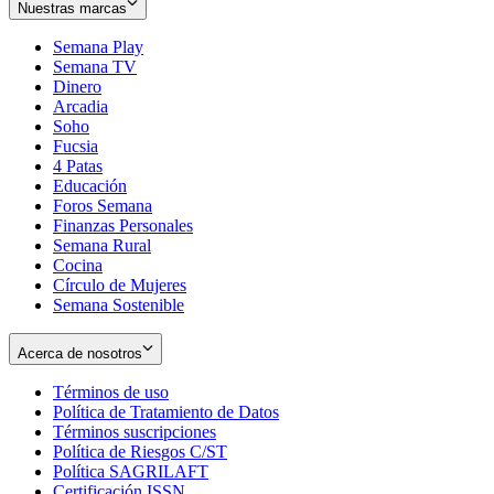
Nuestras marcas
Semana Play
Semana TV
Dinero
Arcadia
Soho
Opens
Fucsia
in
Opens
4 Patas
new
in
Educación
window
new
Foros Semana
window
Finanzas Personales
Semana Rural
Cocina
Círculo de Mujeres
Semana Sostenible
Acerca de nosotros
Términos de uso
Opens
Política de Tratamiento de Datos
in
Opens
Términos suscripciones
new
Opens
in
Política de Riesgos C/ST
window
in
Opens
new
Política SAGRILAFT
Opens
new
in
window
Certificación ISSN
Opens
in
window
new