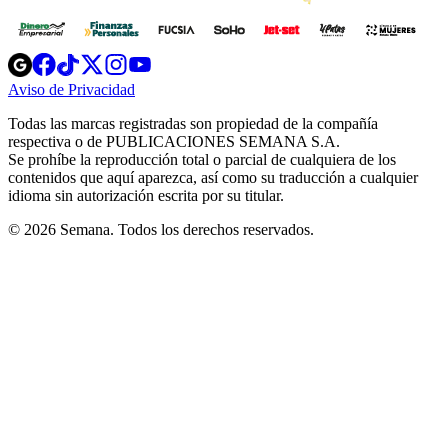
Opens
Opens
Opens
Opens
Opens
in
in
in
in
in
Aviso de Privacidad
Opens
new
new
new
new
new
in
window
window
window
window
window
Todas las marcas registradas son propiedad de la compañía
new
respectiva o de PUBLICACIONES SEMANA S.A.
window
Se prohíbe la reproducción total o parcial de cualquiera de los
contenidos que aquí aparezca, así como su traducción a cualquier
idioma sin autorización escrita por su titular.
© 2026 Semana. Todos los derechos reservados.