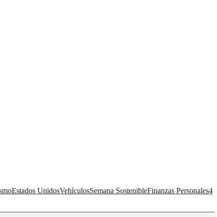
ismo
Estados Unidos
Vehículos
Semana Sostenible
Finanzas Personales
4