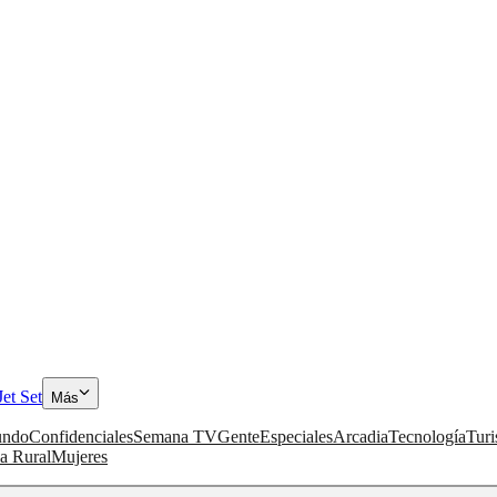
Jet Set
Más
ndo
Confidenciales
Semana TV
Gente
Especiales
Arcadia
Tecnología
Tur
a Rural
Mujeres