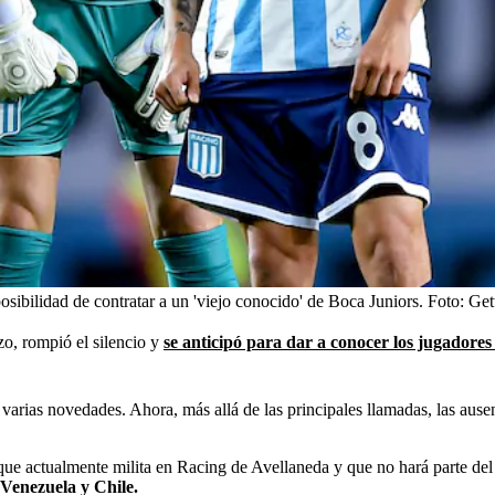
sibilidad de contratar a un 'viejo conocido' de Boca Juniors.
Foto:
Get
zo, rompió el silencio y
se anticipó para dar a conocer los jugadores
 varias novedades. Ahora, más allá de las principales llamadas, las ausen
que actualmente milita en Racing de Avellaneda y que no hará parte del
 Venezuela y Chile.