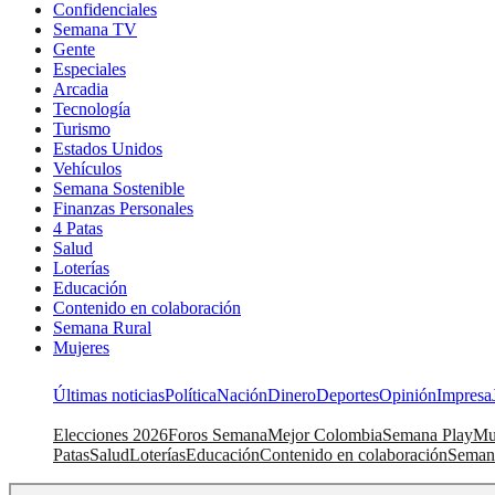
Confidenciales
Semana TV
Gente
Especiales
Arcadia
Tecnología
Turismo
Estados Unidos
Vehículos
Semana Sostenible
Finanzas Personales
4 Patas
Salud
Loterías
Educación
Contenido en colaboración
Semana Rural
Mujeres
Últimas noticias
Política
Nación
Dinero
Deportes
Opinión
Impresa
Elecciones 2026
Foros Semana
Mejor Colombia
Semana Play
Mu
Patas
Salud
Loterías
Educación
Contenido en colaboración
Seman